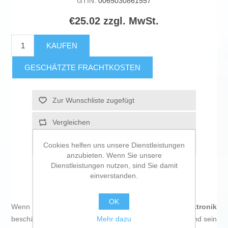
GTIN:
0065030861557
€25.02 zzgl. MwSt.
KAUFEN
GESCHÄTZTE FRACHTKOSTEN
Zur Wunschliste zugefügt
Vergleichen
Empfehlen
Cookies helfen uns unsere Dienstleistungen
anzubieten. Wenn Sie unsere
Dienstleistungen nutzen, sind Sie damit
einverstanden.
OK
Wenn Sie sich leidenschaftlich mit
IT und Elektronik
Mehr dazu
beschäftigen, mit der Technologie auf dem neuesten Stand sein