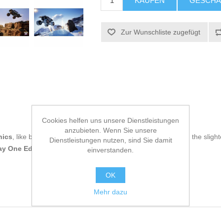
KAUFEN
GESCHÄ
Zur Wunschliste zugefügt
Cookies helfen uns unsere Dienstleistungen
anzubieten. Wenn Sie unsere
nics
, like being up to date on technology and don't miss even the slight
Dienstleistungen nutzen, sind Sie damit
ay One Edition
at an unbeatable price.
einverstanden.
OK
Mehr dazu