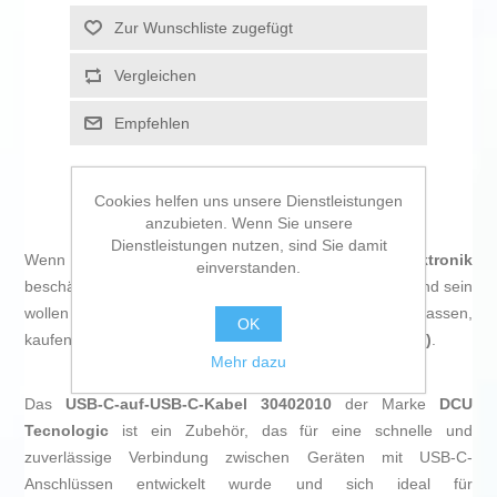
Zur Wunschliste zugefügt
Vergleichen
Empfehlen
Cookies helfen uns unsere Dienstleistungen
anzubieten. Wenn Sie unsere
Dienstleistungen nutzen, sind Sie damit
Wenn Sie sich leidenschaftlich mit
IT und Elektronik
einverstanden.
beschäftigen, mit der Technologie auf dem neuesten Stand sein
wollen und nicht einmal die winzigsten Einzelheiten auslassen,
OK
kaufen Sie
USB-C zu USB-C-Kabel DCU 30402010 (1 m)
.
Mehr dazu
Das
USB-C-auf-USB-C-Kabel 30402010
der Marke
DCU
Tecnologic
ist ein Zubehör, das für eine schnelle und
zuverlässige Verbindung zwischen Geräten mit USB-C-
Anschlüssen entwickelt wurde und sich ideal für