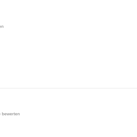
en
e bewerten