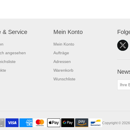
e & Service
Mein Konto
Folg
en
Mein Konto
ich angesehen
Aufträge
ichsliste
Adressen
kte
Warenkorb
News
Wunschliste
Copyright © 2026