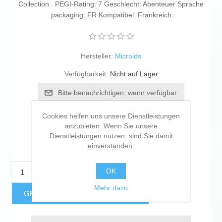
Collection . PEGI-Rating: 7 Geschlecht: Abenteuer Sprache
packaging: FR Kompatibel: Frankreich
Hersteller:
Microids
Verfügbarkeit:
Nicht auf Lager
Bitte benachrichtigen, wenn verfügbar
Cookies helfen uns unsere Dienstleistungen
Artikelnummer:
S7148079
anzubieten. Wenn Sie unsere
GTIN:
3760156486802
Dienstleistungen nutzen, sind Sie damit
einverstanden.
€67.16 zzgl. MwSt.
OK
KAUFEN
Mehr dazu
GESCHÄTZTE FRACHTKOSTEN