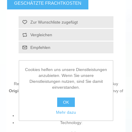
GESCHÄTZTE FRACHTKOSTEN
Zur Wunschliste zugefügt
Vergleichen
Empfehlen
Cookies helfen uns unsere Dienstleistungen
anzubieten. Wenn Sie unsere
Dienstleistungen nutzen, sind Sie damit
Return to the office without forgetting a single thing! Buy
einverstanden.
Original Toner Brother TN-247BK Black
and be the envy of
your colleagues!
OK
Mehr dazu
Performance: 3000 pp
Technology: