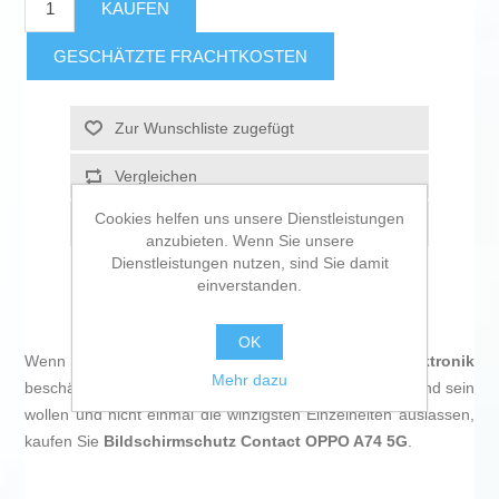
KAUFEN
GESCHÄTZTE FRACHTKOSTEN
Zur Wunschliste zugefügt
Vergleichen
Cookies helfen uns unsere Dienstleistungen
Empfehlen
anzubieten. Wenn Sie unsere
Dienstleistungen nutzen, sind Sie damit
einverstanden.
OK
Wenn Sie sich leidenschaftlich mit
IT und Elektronik
Mehr dazu
beschäftigen, mit der Technologie auf dem neuesten Stand sein
wollen und nicht einmal die winzigsten Einzelheiten auslassen,
kaufen Sie
Bildschirmschutz Contact OPPO A74 5G
.