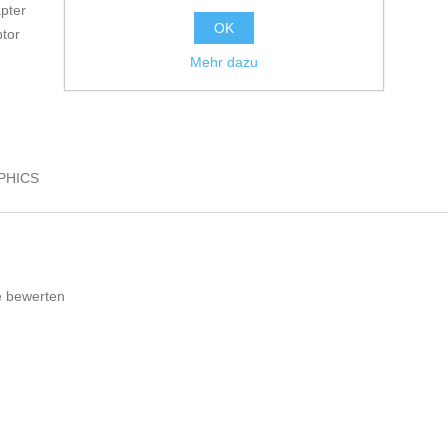
apter
OK
ptor
Mehr dazu
APHICS
e bewerten