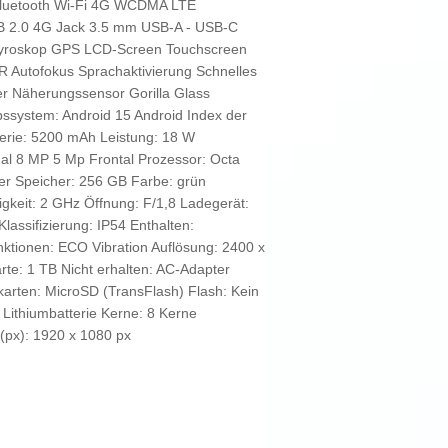
 Bluetooth Wi-Fi 4G WCDMA LTE
B 2.0 4G Jack 3.5 mm USB-A - USB-C
yroskop GPS LCD-Screen Touchscreen
 Autofokus Sprachaktivierung Schnelles
er Näherungssensor Gorilla Glass
bssystem: Android 15 Android Index der
tterie: 5200 mAh Leistung: 18 W
l 8 MP 5 Mp Frontal Prozessor: Octa
r Speicher: 256 GB Farbe: grün
igkeit: 2 GHz Öffnung: F/1,8 Ladegerät:
assifizierung: IP54 Enthalten:
nktionen: ECO Vibration Auflösung: 2400 x
te: 1 TB Nicht erhalten: AC-Adapter
arten: MicroSD (TransFlash) Flash: Kein
e Lithiumbatterie Kerne: 8 Kerne
(px): 1920 x 1080 px