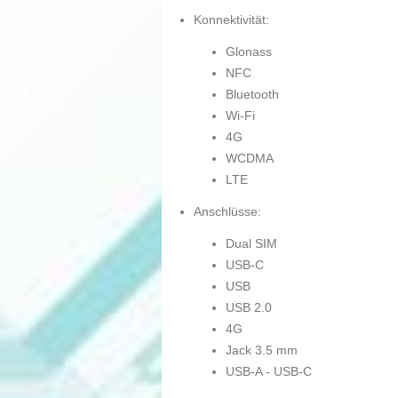
Konnektivität:
Glonass
NFC
Bluetooth
Wi-Fi
4G
WCDMA
LTE
Anschlüsse:
Dual SIM
USB-C
USB
USB 2.0
4G
Jack 3.5 mm
USB-A - USB-C