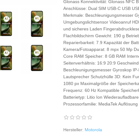
Glonass Konnektivität: Glonass NFC
Anschlüsse: Dual SIM USB-C USB US
Merkmale: Beschleunigungsmesser G
Umgebungslichtsensor Videoanruf HDR
und sicheres Laden Fingerabdruckles
Flachbildschirm Gewicht: 190 g Betrie
Reparierbarkeit: 7.9 Kapazität der Ba
Kamera/Fotoapparat: 8 mpx 50 Mp Dua
Core RAM Speicher: 8 GB RAM Interne
Seitenverhältnis: 16:9 20:9 Geschwind
Beschleunigungsmesser Gyroskop IP-Kl
Lautsprecher Schutzhülle 3D: Kein Fu
1080 px Maximalgröße der Speicherkar
Frequenz: 60 Hz Kompatible Speicherk
Batterietyp: Litio Ion Wiederaufladbar
Prozessorfamilie: MediaTek Auflösung 
Hersteller:
Motorola