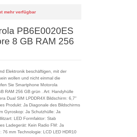
cht mehr verfügbar
rola PB6E0020ES
Core 8 GB RAM 256
nd Elektronik beschäftigen, mit der
in wollen und nicht einmal die
aufen Sie Smartphone Motorola
B RAM 256 GB grün . Art: Handyhülle
ra Dual SIM LPDDR4X Bildschirm: 6,7"
es Produkt: Ja Diagonale des Bildschirms
m Gyroskop: Ja Schutzhülle: Ja
itzart: LED Formfaktor: Stab
ses Ladegerät: Kein Radio FM: Ja
te: 76 mm Technologie: LCD LED HDR10