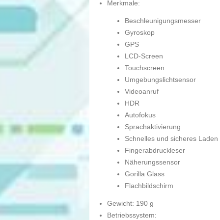
Merkmale:
Beschleunigungsmesser
Gyroskop
GPS
LCD-Screen
Touchscreen
Umgebungslichtsensor
Videoanruf
HDR
Autofokus
Sprachaktivierung
Schnelles und sicheres Laden
Fingerabdruckleser
Näherungssensor
Gorilla Glass
Flachbildschirm
Gewicht: 190 g
Betriebssystem: