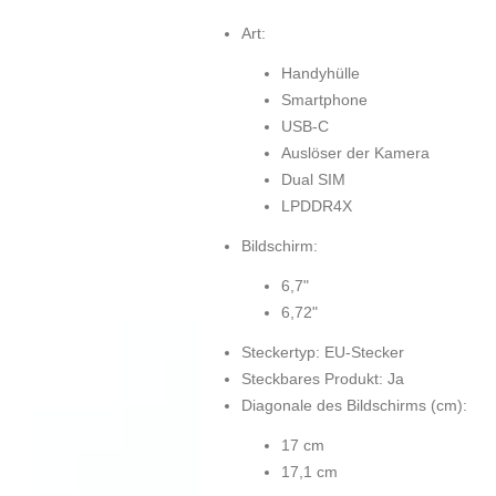
Art:
Handyhülle
Smartphone
USB-C
Auslöser der Kamera
Dual SIM
LPDDR4X
Bildschirm:
6,7"
6,72"
Steckertyp: EU-Stecker
Steckbares Produkt: Ja
Diagonale des Bildschirms (cm):
17 cm
17,1 cm