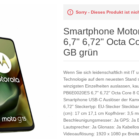
Sorry - Dieses Produkt ist ni
Smartphone Moto
6,7" 6,72" Octa 
GB grün
Wenn Sie sich leidenschaftlich mit IT u
Technologie auf dem neuesten Stand se
winzigsten Einzelheiten auslassen, k
PB6E0020ES 6,7" 6,72" Octa Core 8 G
Smartphone USB-C Auslöser der Kame
6,72" Steckertyp: EU-Stecker Steckbar
(cm): 17 cm 17,1 cm Kopfhörer: 3,5 m
Beschleunigungsmesser: Ja GPS: Ja Bl
Lautsprecher: Ja Glonass: Ja Kabello
Videoauflösung: 1920 x 1080 px Brei