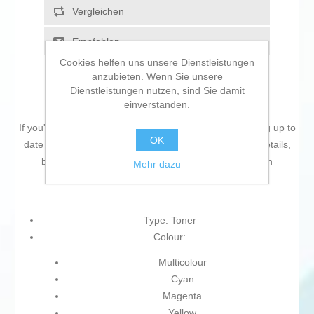
Vergleichen
Empfehlen
Cookies helfen uns unsere Dienstleistungen
anzubieten. Wenn Sie unsere
Dienstleistungen nutzen, sind Sie damit
einverstanden.
If you're passionate about
IT and electronics
, like being up to
OK
date on technology and don't miss even the slightest details,
buy
Toner HP HP LaserJet 201X Multicolour
at an
Mehr dazu
unbeatable price.
Type: Toner
Colour:
Multicolour
Cyan
Magenta
Yellow