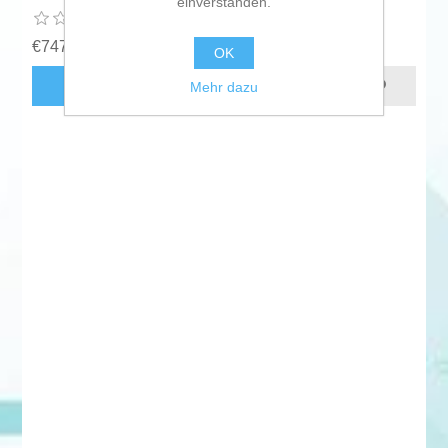
einverstanden.
€747.53 zzgl. MwSt.
OK
KAUFEN
Mehr dazu