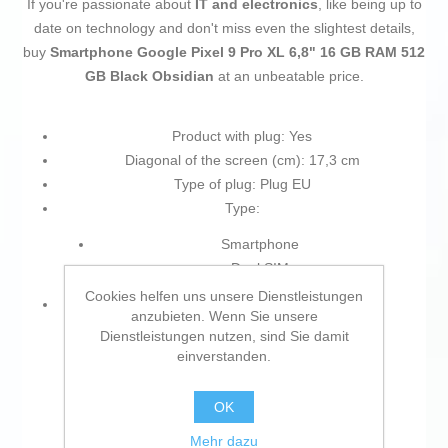
If you're passionate about
IT and electronics
, like being up to
date on technology and don't miss even the slightest details,
buy
Smartphone Google Pixel 9 Pro XL 6,8" 16 GB RAM 512
GB Black Obsidian
at an unbeatable price.
Product with plug: Yes
Diagonal of the screen (cm): 17,3 cm
Type of plug: Plug EU
Type:
Smartphone
Dual SIM
Cookies helfen uns unsere Dienstleistungen
Characteristics:
anzubieten. Wenn Sie unsere
Dienstleistungen nutzen, sind Sie damit
Accelerometer
einverstanden.
Gyroscope
GPS
OK
Barometer
Touchscreen
Mehr dazu