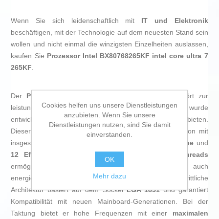
Wenn Sie sich leidenschaftlich mit
IT und Elektronik
beschäftigen, mit der Technologie auf dem neuesten Stand sein
wollen und nicht einmal die winzigsten Einzelheiten auslassen,
kaufen Sie
Prozessor Intel BX80768265KF intel core ultra 7
265KF
.
Der
Prozessor BX80768265KF
der Marke
Intel
gehört zur
Cookies helfen uns unsere Dienstleistungen
leistungsstarken Serie
Intel Core Ultra 7
(Serie 2) und wurde
anzubieten. Wenn Sie unsere
entwickelt, um Spitzenleistung in High-End-Systemen zu bieten.
Dienstleistungen nutzen, sind Sie damit
Dieser
Prozessor
verfügt über eine hybride Konfiguration mit
einverstanden.
insgesamt
20 Kernen
, aufgeteilt in
8 Performance-Kerne
und
12 Efficient-Kerne
, die bis zu
20 Verarbeitungsthreads
OK
ermöglichen und sowohl rechenintensive als auch
Mehr dazu
energieeffiziente Aufgaben optimieren. Seine fortschrittliche
Architektur basiert auf dem Sockel
LGA 1851
und garantiert
Kompatibilität mit neuen Mainboard-Generationen. Bei der
Taktung bietet er hohe Frequenzen mit einer
maximalen