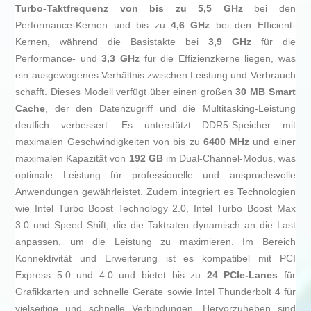
Turbo-Taktfrequenz von bis zu 5,5 GHz
bei den
Performance-Kernen und bis zu
4,6 GHz
bei den Efficient-
Kernen, während die Basistakte bei
3,9 GHz
für die
Performance- und
3,3 GHz
für die Effizienzkerne liegen, was
ein ausgewogenes Verhältnis zwischen Leistung und Verbrauch
schafft. Dieses Modell verfügt über einen großen
30 MB Smart
Cache
, der den Datenzugriff und die Multitasking-Leistung
deutlich verbessert. Es unterstützt DDR5-Speicher mit
maximalen Geschwindigkeiten von bis zu
6400 MHz
und einer
maximalen Kapazität von
192 GB
im Dual-Channel-Modus, was
optimale Leistung für professionelle und anspruchsvolle
Anwendungen gewährleistet. Zudem integriert es Technologien
wie Intel Turbo Boost Technology 2.0, Intel Turbo Boost Max
3.0 und Speed Shift, die die Taktraten dynamisch an die Last
anpassen, um die Leistung zu maximieren. Im Bereich
Konnektivität und Erweiterung ist es kompatibel mit PCI
Express 5.0 und 4.0 und bietet bis zu
24 PCIe-Lanes
für
Grafikkarten und schnelle Geräte sowie Intel Thunderbolt 4 für
vielseitige und schnelle Verbindungen. Hervorzuheben sind