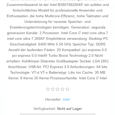
Zusammenfassend ist der Intel BX80768265KF ein solides und
fortschrittliches Modell für professionelle Anwender und
Enthusiasten, die hohe Multicore-Effizienz, hohe Taktraten und
Unterstützung für neueste Speicher- und
Erweiterungstechnologien benötigen. Generation: segunda
generacion Kanäle: 2 Prozessor: Intel Core i7 intel core ultra 7
intel core ultra 7 265KF Empfohlene verwendung: Desktop PC
Geschwindigkeit: 6400 MHz 5.50 GHz Speicher Typ: DDR5
Anzahl der laufenden Fäden: 20 Kompatibel: pci express 4.0
pci express 5.0 Intel® Turbo Boost Technology 2.0 Nicht
erhalten: Kühlkörper Diskreter Grafikadapter Socket: LGA 1851
Anschlüsse: USB Art: PCI Express 3.0 Anforderungen: 64 bits
Technologie: VT-d VT-x Batterietyp: Litio Ion Cache: 30 MB
Kerne: 8 Kerne 20 Kerne Prozessorfamilie: Intel Core i7 Intel
Hersteller:
Intel
Verfügbarkeit:
Nicht auf Lager