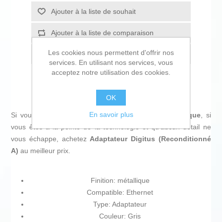
Ajouter à la liste de souhait
Ajouter à la liste de comparaison
Les cookies nous permettent d'offrir nos
Envoyer à un ami
services. En utilisant nos services, vous
acceptez notre utilisation des cookies.
OK
En savoir plus
Si vous êtes passionné d'
informatique et d'électronique
, si
vous êtes à la pointe de la technologie et qu'aucun détail ne
vous échappe, achetez
Adaptateur Digitus (Reconditionné
A)
au meilleur prix.
Finition: métallique
Compatible: Ethernet
Type: Adaptateur
Couleur: Gris