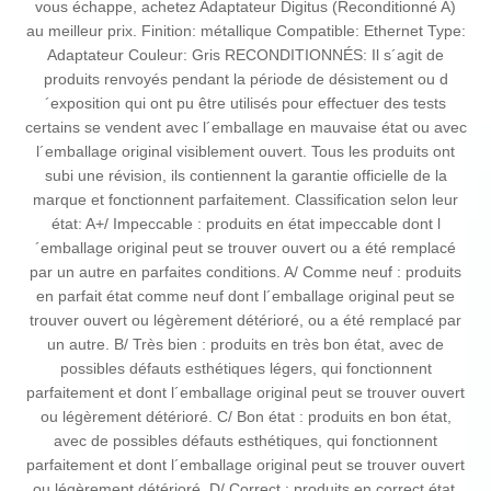
vous échappe, achetez Adaptateur Digitus (Reconditionné A)
au meilleur prix. Finition: métallique Compatible: Ethernet Type:
Adaptateur Couleur: Gris RECONDITIONNÉS: Il s´agit de
produits renvoyés pendant la période de désistement ou d
´exposition qui ont pu être utilisés pour effectuer des tests
certains se vendent avec l´emballage en mauvaise état ou avec
l´emballage original visiblement ouvert. Tous les produits ont
subi une révision, ils contiennent la garantie officielle de la
marque et fonctionnent parfaitement. Classification selon leur
état: A+/ Impeccable : produits en état impeccable dont l
´emballage original peut se trouver ouvert ou a été remplacé
par un autre en parfaites conditions. A/ Comme neuf : produits
en parfait état comme neuf dont l´emballage original peut se
trouver ouvert ou légèrement détérioré, ou a été remplacé par
un autre. B/ Très bien : produits en très bon état, avec de
possibles défauts esthétiques légers, qui fonctionnent
parfaitement et dont l´emballage original peut se trouver ouvert
ou légèrement détérioré. C/ Bon état : produits en bon état,
avec de possibles défauts esthétiques, qui fonctionnent
parfaitement et dont l´emballage original peut se trouver ouvert
ou légèrement détérioré. D/ Correct : produits en correct état,