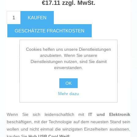
€17.11 zzgl. MwSt.
KAUFEN
GESCHÄTZTE FRACHTKOSTEN
Cookies helfen uns unsere Dienstleistungen
Zur Wunschliste zugefügt
anzubieten. Wenn Sie unsere
Dienstleistungen nutzen, sind Sie damit
Vergleichen
einverstanden.
Empfehlen
OK
Mehr dazu
Wenn Sie sich leidenschaftlich mit
IT und Elektronik
beschäftigen, mit der Technologie auf dem neuesten Stand sein
wollen und nicht einmal die winzigsten Einzelheiten auslassen,
kaufen Sie
Hub USB Cool Weiß
.