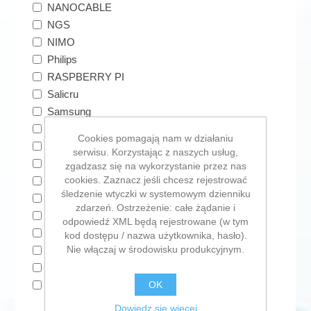
NANOCABLE
NGS
NIMO
Philips
RASPBERRY PI
Salicru
Samsung
Savio
Cookies pomagają nam w działaniu
Startech
serwisu. Korzystając z naszych usług,
TM Electron
zgadzasz się na wykorzystanie przez nas
cookies. Zaznacz jeśli chcesz rejestrować
TooQ
śledzenie wtyczki w systemowym dzienniku
TP-Link
zdarzeń. Ostrzeżenie: całe żądanie i
Vention
odpowiedź XML będą rejestrowane (w tym
Vertex
kod dostępu / nazwa użytkownika, hasło).
Nie włączaj w środowisku produkcyjnym.
Yato
Zebra
OK
Zkteco
Dowiedz się więcej