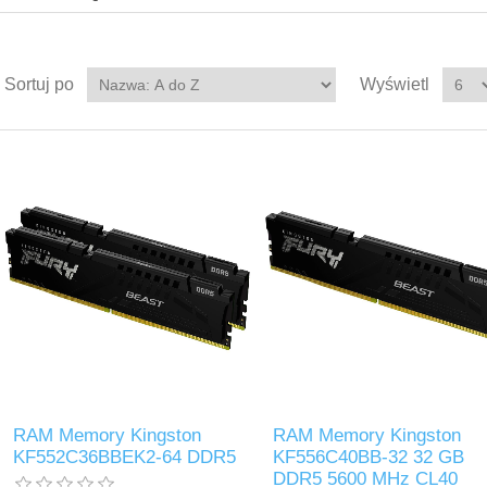
Sortuj po
Wyświetl
RAM Memory Kingston
RAM Memory Kingston
KF552C36BBEK2-64 DDR5
KF556C40BB-32 32 GB
DDR5 5600 MHz CL40