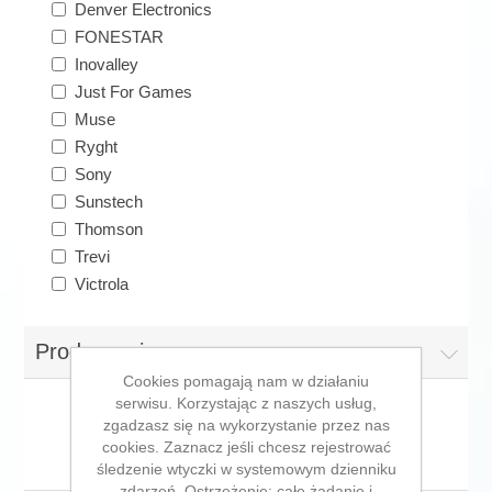
Denver Electronics
FONESTAR
Inovalley
Just For Games
Muse
Ryght
Sony
Sunstech
Thomson
Trevi
Victrola
Producenci
Cookies pomagają nam w działaniu
serwisu. Korzystając z naszych usług,
zgadzasz się na wykorzystanie przez nas
cookies. Zaznacz jeśli chcesz rejestrować
Gramofon
śledzenie wtyczki w systemowym dzienniku
zdarzeń. Ostrzeżenie: całe żądanie i