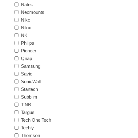
Natec
Neomounts
Nike
Nilox
NK
Philips
Pioneer
Qnap
Samsung
Savio
SonicWall
Startech
Subblim
T'NB
Targus
Tech One Tech
Techly
Thomson