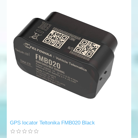
GPS locator Teltonika FMB020 Black