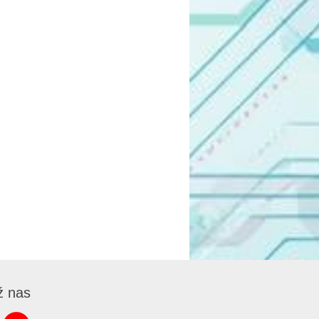
ź nas