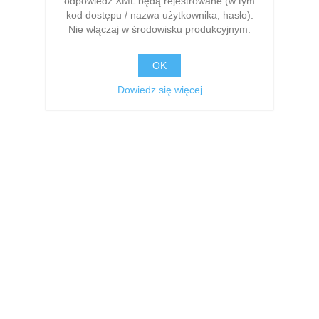
odpowiedź XML będą rejestrowane (w tym
kod dostępu / nazwa użytkownika, hasło).
Nie włączaj w środowisku produkcyjnym.
OK
Dowiedz się więcej