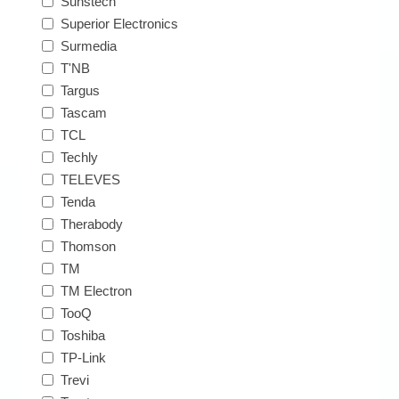
Sunstech
Superior Electronics
Surmedia
T'NB
Targus
Tascam
TCL
Techly
TELEVES
Tenda
Therabody
Thomson
TM
TM Electron
TooQ
Toshiba
TP-Link
Trevi