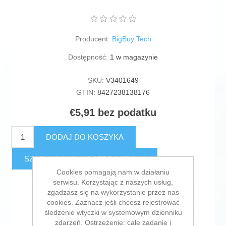
Producent:
BigBuy Tech
Dostępność:
1 w magazynie
SKU:
V3401649
GTIN:
8427238138176
€5,91 bez podatku
DODAJ DO KOSZYKA
SZACUNKOWY KOSZT DOSTAWY
Cookies pomagają nam w działaniu
serwisu. Korzystając z naszych usług,
Dodaj do listy życzeń
zgadzasz się na wykorzystanie przez nas
cookies. Zaznacz jeśli chcesz rejestrować
śledzenie wtyczki w systemowym dzienniku
Dodaj do listy porównywania
zdarzeń. Ostrzeżenie: całe żądanie i