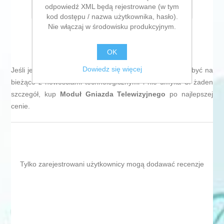
odpowiedź XML będą rejestrowane (w tym
E-mail znajomego
kod dostępu / nazwa użytkownika, hasło).
Nie włączaj w środowisku produkcyjnym.
OK
Dowiedz się więcej
Jeśli jesteś miłośnikiem
informatyki i elektroniki
, lubisz być na
bieżąco z nowościami technologicznymi i nie umyka Ci żaden
szczegół, kup
Moduł Gniazda Telewizyjnego
po najlepszej
cenie.
Tylko zarejestrowani użytkownicy mogą dodawać recenzje