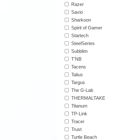
Razer
Savio
Sharkoon
Spirit of Gamer
Startech
SteelSeries
Subblim
T'NB
Tacens
Talius
Targus
The G-Lab
THERMALTAKE
Titanum
TP-Link
Tracer
Trust
Turtle Beach