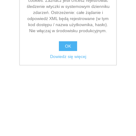
cookies. Zaznacz jeśli chcesz rejestrować
śledzenie wtyczki w systemowym dzienniku
zdarzeń. Ostrzeżenie: całe żądanie i
odpowiedź XML będą rejestrowane (w tym
kod dostępu / nazwa użytkownika, hasło).
Nie włączaj w środowisku produkcyjnym.
OK
Dowiedz się więcej