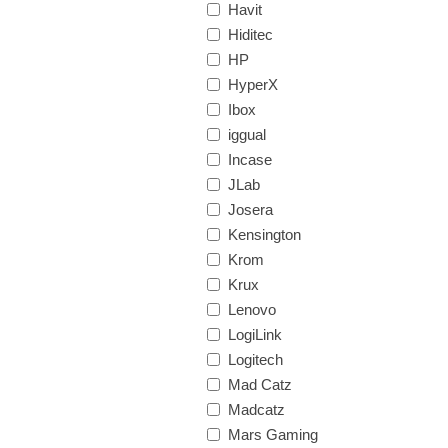
Havit
Hiditec
HP
HyperX
Ibox
iggual
Incase
JLab
Josera
Kensington
Krom
Krux
Lenovo
LogiLink
Logitech
Mad Catz
Madcatz
Mars Gaming