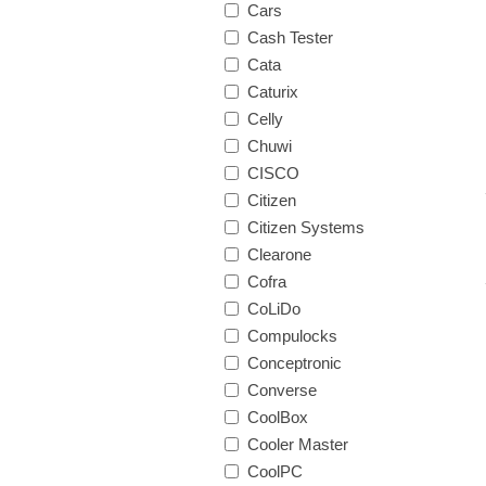
Cars
Cash Tester
Cata
Caturix
Celly
Chuwi
CISCO
Citizen
Citizen Systems
Clearone
Cofra
CoLiDo
Compulocks
Conceptronic
Converse
CoolBox
Cooler Master
CoolPC