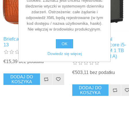
cookies. Zaznacz jeśli chcesz rejestrować
śledzenie wtyczki w systemowym dzienniku
zdarzeń. Ostrzeżenie: całe żądanie i
odpowiedź XML będą rejestrowane (w tym
kod dostępu / nazwa użytkownika, hasło).
Nie włączaj w środowisku produkcyjnym.
Briefcase Bombata E00660-
Desktop PC iggual
OK
13
PSIPCH712 intel core i5-
12400 16 GB RAM 1 TB
Dowiedz się więcej
SSD (Refurbished A)
€15,39 bez podatku
€503,11 bez podatku
DODAJ DO
KOSZYKA
DODAJ DO
KOSZYKA