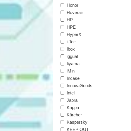
Honor
Hoverair
HP
HPE
HyperX
i-Tec
Ibox
iggual
Iiyama
iMin
Incase
InnovaGoods
Intel
Jabra
Kappa
Kärcher
Kaspersky
KEEP OUT