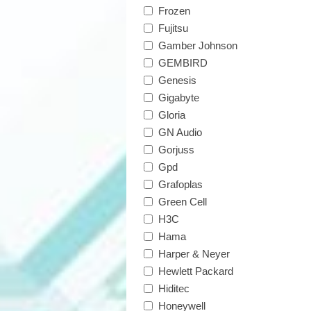
Frozen
Fujitsu
Gamber Johnson
GEMBIRD
Genesis
Gigabyte
Gloria
GN Audio
Gorjuss
Gpd
Grafoplas
Green Cell
H3C
Hama
Harper & Neyer
Hewlett Packard
Hiditec
Honeywell