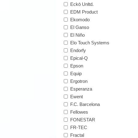
Eckō Unltd.
EDM Product
Ekomodo
El Ganso
El Niño
Elo Touch Systems
Endorfy
Epical-Q
Epson
Equip
Ergotron
Esperanza
Ewent
F.C. Barcelona
Fellowes
FONESTAR
FR-TEC
Fractal