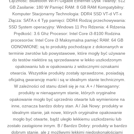
Łączność: Bluetooth Wi-Fi Gigabit Ethernet Dysk Twardy: 512
GB Zasilanie: 180 W Pamięć RAM: 8 GB RAM Kompatybilny:
Komputer Stacjonarny Technologia: DDR4 SSD VT-d VT-x
Złącza: SATA x 4 Typ pamięci: DDR4 Rodzaj przechowywania:
SSD System operacyjny: Windows 11 Pro Rdzenia: 4 Rdzenia
Prędkość: 3.6 Ghz Procesor: Intel Core i3-8100 Rodzina
procesorów: Intel Core i3 Maksymalna pamięć RAM: 64 GB
ODNOWIONE: są to produkty pochodzące z dokonanych w
terminie zwrotów lub powystawowe, które mogły być używane
do testów niektóre są sprzedawane w lekko uszkodzonym
opakowaniu lub w opakowaniu z widocznymi oznakami
otwarcia. Wszystkie produkty zostały sprawdzone, posiadają
oficjalną gwarancję marki i są w idealnym stanie technicznym.
W zależności od stanu dzieli się je na: A + / Nienaganny:
produkty w nienagannym stanie, których oryginalne
opakowanie mogło być uprzednio otwarte lub wymienione na
inne, oznacza bardzo dobry stan. A / Jak Nowy: produkty w
idealnym stanie, jak nowe, których oryginalne opakowanie
mogło być otwarte, bądź uległo lekkiemu uszkodzeniu lub
zostało zastąpione innym. B / Bardzo Dobry: produkty w bardzo
dobrym stanie, ale z możliwymi lekkimi niedoskonałościami