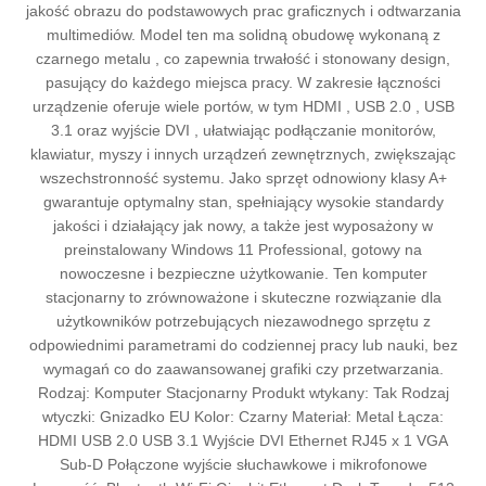
jakość obrazu do podstawowych prac graficznych i odtwarzania
multimediów. Model ten ma solidną obudowę wykonaną z
czarnego metalu , co zapewnia trwałość i stonowany design,
pasujący do każdego miejsca pracy. W zakresie łączności
urządzenie oferuje wiele portów, w tym HDMI , USB 2.0 , USB
3.1 oraz wyjście DVI , ułatwiając podłączanie monitorów,
klawiatur, myszy i innych urządzeń zewnętrznych, zwiększając
wszechstronność systemu. Jako sprzęt odnowiony klasy A+
gwarantuje optymalny stan, spełniający wysokie standardy
jakości i działający jak nowy, a także jest wyposażony w
preinstalowany Windows 11 Professional, gotowy na
nowoczesne i bezpieczne użytkowanie. Ten komputer
stacjonarny to zrównoważone i skuteczne rozwiązanie dla
użytkowników potrzebujących niezawodnego sprzętu z
odpowiednimi parametrami do codziennej pracy lub nauki, bez
wymagań co do zaawansowanej grafiki czy przetwarzania.
Rodzaj: Komputer Stacjonarny Produkt wtykany: Tak Rodzaj
wtyczki: Gnizadko EU Kolor: Czarny Materiał: Metal Łącza:
HDMI USB 2.0 USB 3.1 Wyjście DVI Ethernet RJ45 x 1 VGA
Sub-D Połączone wyjście słuchawkowe i mikrofonowe