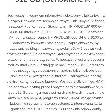
Jeśli jesteś miłośnikiem informatyki i elektroniki , lubisz być na
bieżąco z nowościami technologicznymi i nie umyka Ci żaden
szczegół, kup Komputer Stacjonarny HP PRODESK 600 G4
CI3-8100 Intel Core i3-8100 8 GB RAM 512 GB (Odnowione
A+) po najlepszej cenie. HP PRODESK 600 G4 CI3-8100 to
odnowiony komputer stacjonarny , zaprojektowany, by
zapewnić solidną i niezawodną wydajność w środowiskach
profesjonalnych lub domowych, które wymagają efektywnego i
wszechstronnego urządzenia. Wyposażony jest w procesor z
rodziny Intel Core i3 ósmej generacji (model 8100), oferujący
moc niezbędną do codziennych zadań, takich jak obsługa
dokumentów, przeglądanie internetu, zarządzanie pocztą
elektroniczną i aplikacje biurowe. Posiada 8 GB pamięci RAM ,
co zapewnia płynną pracę i optymalną wielozadaniowość, a
jego 512 GB pamięci masowej na dysku twardym gwarantuje
dużo miejsca na pliki, programy i dane, umożliwiając szybkie
ładowanie i sprawną reakcję systemu. Zintegrowana karta
graficzna Intel UHD Graphics 730 zapewnia odpowiednią