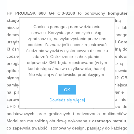
HP PRODESK 600 G4 CI3-8100
to odnowiony
komputer
stacjonarny
, zaprojektowany, by zapewnić solidną i
Cookies pomagają nam w działaniu
niezawodną wydajność w środowiskach profesjonalnych lub
serwisu. Korzystając z naszych usług,
domowych, które wymagają efektywnego i wszechstronnego
zgadzasz się na wykorzystanie przez nas
urządzenia. Wyposażony jest w procesor z
rodziny Intel Core
cookies. Zaznacz jeśli chcesz rejestrować
i3
ósmej generacji (model 8100), oferujący moc niezbędną do
śledzenie wtyczki w systemowym dzienniku
codziennych zadań, takich jak obsługa dokumentów,
zdarzeń. Ostrzeżenie: całe żądanie i
odpowiedź XML będą rejestrowane (w tym
przeglądanie internetu, zarządzanie pocztą elektroniczną i
kod dostępu / nazwa użytkownika, hasło).
aplikacje biurowe. Posiada
8 GB pamięci RAM
, co zapewnia
Nie włączaj w środowisku produkcyjnym.
płynną pracę i optymalną wielozadaniowość, a jego
512 GB
pamięci masowej na dysku twardym gwarantuje dużo miejsca
OK
na pliki, programy i dane, umożliwiając szybkie ładowanie i
sprawną reakcję systemu. Zintegrowana karta graficzna Intel
Dowiedz się więcej
UHD Graphics 730 zapewnia odpowiednią jakość obrazu do
podstawowych prac graficznych i odtwarzania multimediów.
Model ten ma solidną obudowę wykonaną z
czarnego metalu
,
co zapewnia trwałość i stonowany design, pasujący do każdego