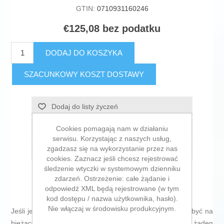
GTIN:
0710931160246
€125,08 bez podatku
DODAJ DO KOSZYKA
SZACUNKOWY KOSZT DOSTAWY
Dodaj do listy życzeń
Dodaj do listy porównywania
Cookies pomagają nam w działaniu
serwisu. Korzystając z naszych usług,
zgadzasz się na wykorzystanie przez nas
E-mail znajomego
cookies. Zaznacz jeśli chcesz rejestrować
śledzenie wtyczki w systemowym dzienniku
zdarzeń. Ostrzeżenie: całe żądanie i
odpowiedź XML będą rejestrowane (w tym
kod dostępu / nazwa użytkownika, hasło).
Nie włączaj w środowisku produkcyjnym.
Jeśli jesteś miłośnikiem
informatyki i elektroniki
, lubisz być na
bieżąco z nowościami technologicznymi i nie umyka Ci żaden