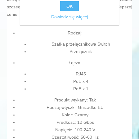
OK
szczegół, kup
Przełącznik Trendnet TI-PG541
po najlepszej
cenie.
Dowiedz się więcej
Rodzaj:
Szafka przełącznikowa Switch
Przełącznik
Łącza:
RJ45
PoE x 4
PoE x 1
Produkt wtykany: Tak
Rodzaj wtyczki: Gnizadko EU
Kolor: Czarny
Prędkość: 12 Gbps
Napięcie: 100-240 V
Częstotliwość: 50-60 Hz