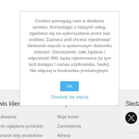
Cookies pomagają nam w działaniu
serwisu. Korzystając z naszych usług,
zgadzasz się na wykorzystanie przez nas
cookies. Zaznacz jeśli chcesz rejestrować
śledzenie wtyczki w systemowym dzienniku
zdarzeń. Ostrzeżenie: całe żądanie i
odpowiedź XML będą rejestrowane (w tym
kod dostępu / nazwa użytkownika, hasło).
Nie włączaj w środowisku produkcyjnym.
OK
Dowiedz się więcej
is klienta
Moje konto
Śled
ukiwanie
Moje konto
nio oglądane produkty
Zamówienia
nanie listy produktów
Adresy