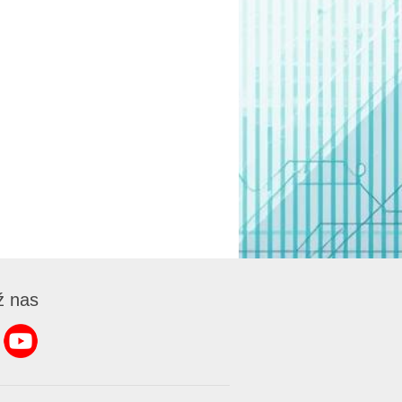
ź nas