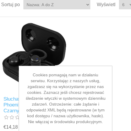
Sortuj po
Wyświetl
Cookies pomagają nam w działaniu
serwisu. Korzystając z naszych usług,
zgadzasz się na wykorzystanie przez nas
cookies. Zaznacz jeśli chcesz rejestrować
śledzenie wtyczki w systemowym dzienniku
Słuchawki Bluetooth
zdarzeń. Ostrzeżenie: całe żądanie i
Phoenix SPARTAN B
odpowiedź XML będą rejestrowane (w tym
Czarny
kod dostępu / nazwa użytkownika, hasło).
Nie włączaj w środowisku produkcyjnym.
€14,18 bez podatku