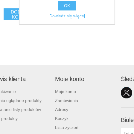
OK
DODAJ DO
Dowiedz się więcej
KOSZYKA
is klienta
Moje konto
Śled
ukiwanie
Moje konto
nio oglądane produkty
Zamówienia
nanie listy produktów
Adresy
 produkty
Koszyk
Biule
Lista życzeń