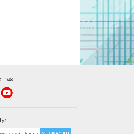
ź nas
tyn
SUBSKRYBUJ