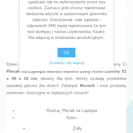
zgadzasz się na wykorzystanie przez nas
Dodaj do listy życzeń
cookies. Zaznacz jeśli chcesz rejestrować
śledzenie wtyczki w systemowym dzienniku
Dodaj do listy porównywania
zdarzeń. Ostrzeżenie: całe żądanie i
odpowiedź XML będą rejestrowane (w tym
E-mail znajomego
kod dostępu / nazwa użytkownika, hasło).
Nie włączaj w środowisku produkcyjnym.
OK
Dowiedz się więcej
Dzieci zasługują na to co najlepsze, dlatego przedstawiamy Ci
Plecak na Laptopa Munich munich Żółty Kolor Zielony 31
x 40 x 16 cm
, idealny dla tych, którzy szukają produktów
wysokiej jakości dla dzieci! Zdobądź
Munich
i inne produkty
markowe i licencyjne w najlepszych cenach!
Rodzaj: Plecak na Laptopa
Kolor:
Żółty