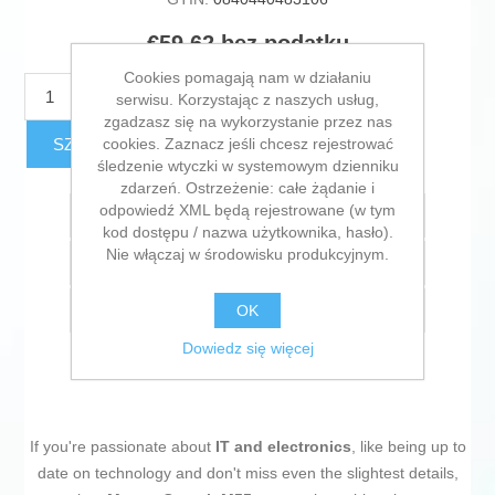
€59,62 bez podatku
Cookies pomagają nam w działaniu
DODAJ DO KOSZYKA
serwisu. Korzystając z naszych usług,
zgadzasz się na wykorzystanie przez nas
cookies. Zaznacz jeśli chcesz rejestrować
SZACUNKOWY KOSZT DOSTAWY
śledzenie wtyczki w systemowym dzienniku
zdarzeń. Ostrzeżenie: całe żądanie i
odpowiedź XML będą rejestrowane (w tym
Dodaj do listy życzeń
kod dostępu / nazwa użytkownika, hasło).
Nie włączaj w środowisku produkcyjnym.
Dodaj do listy porównywania
OK
E-mail znajomego
Dowiedz się więcej
If you're passionate about
IT and electronics
, like being up to
date on technology and don't miss even the slightest details,