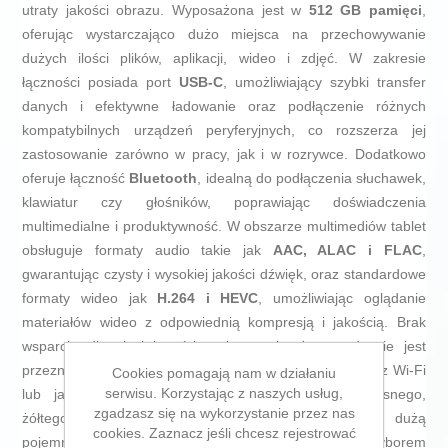
utraty jakości obrazu. Wyposażona jest w
512 GB pamięci
,
oferując wystarczająco dużo miejsca na przechowywanie
dużych ilości plików, aplikacji, wideo i zdjęć. W zakresie
łączności posiada port
USB-C
, umożliwiający szybki transfer
danych i efektywne ładowanie oraz podłączenie różnych
kompatybilnych urządzeń peryferyjnych, co rozszerza jej
zastosowanie zarówno w pracy, jak i w rozrywce. Dodatkowo
oferuje łączność
Bluetooth
, idealną do podłączenia słuchawek,
klawiatur czy głośników, poprawiając doświadczenia
multimedialne i produktywność. W obszarze multimediów tablet
obsługuje formaty audio takie jak
AAC, ALAC i FLAC
,
gwarantując czysty i wysokiej jakości dźwięk, oraz standardowe
formaty wideo jak
H.264 i HEVC
, umożliwiając oglądanie
materiałów wideo z odpowiednią kompresją i jakością. Brak
wsparcia dla sieci komórkowej sprawia, że urządzenie jest
przeznaczone głównie dla użytkowników korzystających z Wi-Fi
Cookies pomagają nam w działaniu
serwisu. Korzystając z naszych usług,
lub jako sprzęt uzupełniający. Połączenie nowoczesnego,
zgadzasz się na wykorzystanie przez nas
żółtego designu z zaawansowaną technologią i dużą
cookies. Zaznacz jeśli chcesz rejestrować
pojemnością pamięci czyni tę tabletę Apple solidnym wyborem