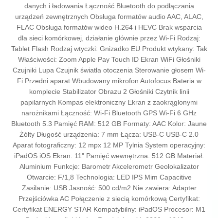
danych i ładowania Łączność Bluetooth do podłączania
urządzeń zewnętrznych Obsługa formatów audio AAC, ALAC,
FLAC Obsługa formatów wideo H.264 i HEVC Brak wsparcia
dla sieci komórkowej, działanie głównie przez Wi-Fi Rodzaj:
Tablet Flash Rodzaj wtyczki: Gnizadko EU Produkt wtykany: Tak
Właściwości: Zoom Apple Pay Touch ID Ekran WiFi Głośniki
Czujniki Lupa Czujnik światła otoczenia Sterowanie głosem Wi-
Fi Przedni aparat Wbudowany mikrofon Autofocus Bateria w
komplecie Stabilizator Obrazu 2 Głośniki Czytnik linii
papilarnych Kompas elektroniczny Ekran z zaokrąglonymi
narożnikami Łączność: Wi-Fi Bluetooth GPS Wi-Fi 6 GHz
Bluetooth 5.3 Pamięć RAM: 512 GB Formaty: AAC Kolor: Jaune
Żółty Długość urządzenia: 7 mm Łącza: USB-C USB-C 2.0
Aparat fotograficzny: 12 mpx 12 MP Tylnia System operacyjny:
iPadOS iOS Ekran: 11" Pamięć wewnętrzna: 512 GB Materiał:
Aluminium Funkcje: Barometr Akcelerometr Geolokalizator
Otwarcie: F/1,8 Technologia: LED IPS Mim Capacitive
Zasilanie: USB Jasność: 500 cd/m2 Nie zawiera: Adapter
Przejściówka AC Połączenie z siecią komórkową Certyfikat:
Certyfikat ENERGY STAR Kompatybilny: iPadOS Procesor: M1