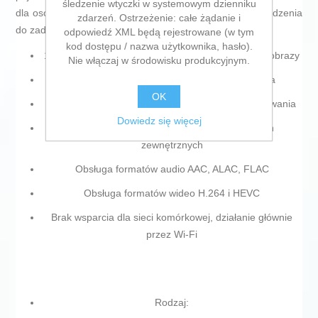
śledzenie wtyczki w systemowym dzienniku
dla osób szukających wszechstronnego, wydajnego urządzenia
zdarzeń. Ostrzeżenie: całe żądanie i
do zadań multimedialnych i pracy.
odpowiedź XML będą rejestrowane (w tym
kod dostępu / nazwa użytkownika, hasło).
11-calowy ekran zapewniający szerokie i wyraźne obrazy
Nie włączaj w środowisku produkcyjnym.
512 GB pamięci na pliki, aplikacje i multimedia
OK
Port USB-C dla szybkiego transferu danych i ładowania
Dowiedz się więcej
Łączność Bluetooth do podłączania urządzeń
zewnętrznych
Obsługa formatów audio AAC, ALAC, FLAC
Obsługa formatów wideo H.264 i HEVC
Brak wsparcia dla sieci komórkowej, działanie głównie
przez Wi-Fi
Rodzaj: