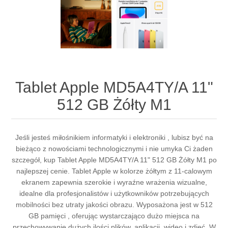
Tablet Apple MD5A4TY/A 11"
512 GB Żółty M1
Jeśli jesteś miłośnikiem informatyki i elektroniki , lubisz być na
bieżąco z nowościami technologicznymi i nie umyka Ci żaden
szczegół, kup Tablet Apple MD5A4TY/A 11" 512 GB Żółty M1 po
najlepszej cenie. Tablet Apple w kolorze żółtym z 11-calowym
ekranem zapewnia szerokie i wyraźne wrażenia wizualne,
idealne dla profesjonalistów i użytkowników potrzebujących
mobilności bez utraty jakości obrazu. Wyposażona jest w 512
GB pamięci , oferując wystarczająco dużo miejsca na
przechowywanie dużych ilości plików, aplikacji, wideo i zdjęć. W