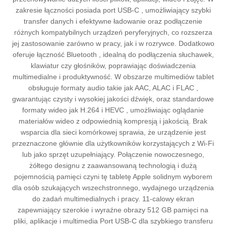
zakresie łączności posiada port USB-C , umożliwiający szybki
transfer danych i efektywne ładowanie oraz podłączenie
różnych kompatybilnych urządzeń peryferyjnych, co rozszerza
jej zastosowanie zarówno w pracy, jak i w rozrywce. Dodatkowo
oferuje łączność Bluetooth , idealną do podłączenia słuchawek,
klawiatur czy głośników, poprawiając doświadczenia
multimedialne i produktywność. W obszarze multimediów tablet
obsługuje formaty audio takie jak AAC, ALAC i FLAC ,
gwarantując czysty i wysokiej jakości dźwięk, oraz standardowe
formaty wideo jak H.264 i HEVC , umożliwiając oglądanie
materiałów wideo z odpowiednią kompresją i jakością. Brak
wsparcia dla sieci komórkowej sprawia, że urządzenie jest
przeznaczone głównie dla użytkowników korzystających z Wi-Fi
lub jako sprzęt uzupełniający. Połączenie nowoczesnego,
żółtego designu z zaawansowaną technologią i dużą
pojemnością pamięci czyni tę tabletę Apple solidnym wyborem
dla osób szukających wszechstronnego, wydajnego urządzenia
do zadań multimedialnych i pracy. 11-calowy ekran
zapewniający szerokie i wyraźne obrazy 512 GB pamięci na
pliki, aplikacje i multimedia Port USB-C dla szybkiego transferu