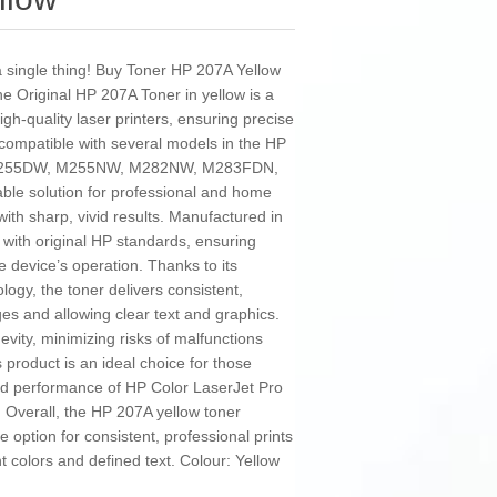
 a single thing! Buy Toner HP 207A Yellow
e Original HP 207A Toner in yellow is a
gh-quality laser printers, ensuring precise
s compatible with several models in the HP
ng M255DW, M255NW, M282NW, M283FDN,
able solution for professional and home
with sharp, vivid results. Manufactured in
e with original HP standards, ensuring
 device’s operation. Thanks to its
ology, the toner delivers consistent,
ges and allowing clear text and graphics.
gevity, minimizing risks of malfunctions
 product is an ideal choice for those
and performance of HP Color LaserJet Pro
y. Overall, the HP 207A yellow toner
 option for consistent, professional prints
 colors and defined text. Colour: Yellow