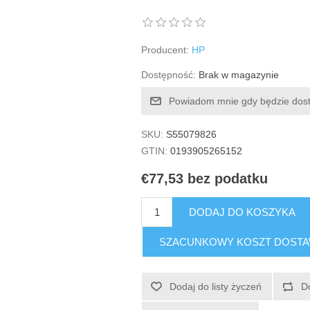
Producent:
HP
Dostępność:
Brak w magazynie
Powiadom mnie gdy będzie dos
SKU:
S55079826
GTIN:
0193905265152
€77,53 bez podatku
DODAJ DO KOSZYKA
SZACUNKOWY KOSZT DOST
Dodaj do listy życzeń
D