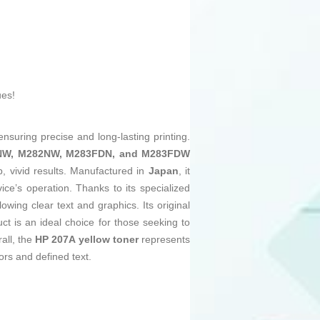
ues!
ensuring precise and long-lasting printing.
NW, M282NW, M283FDN, and M283FDW
p, vivid results. Manufactured in
Japan
, it
ce’s operation. Thanks to its specialized
owing clear text and graphics. Its original
uct is an ideal choice for those seeking to
all, the
HP 207A yellow toner
represents
ors and defined text.