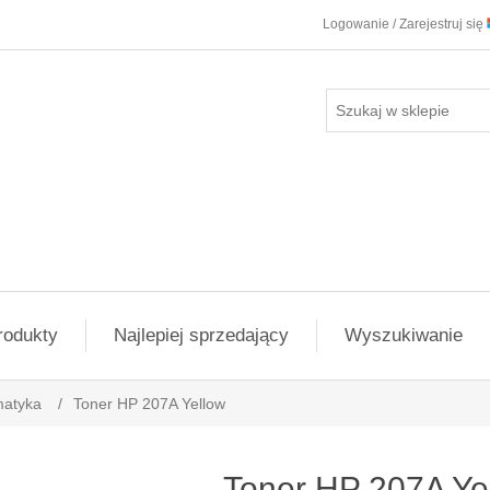
Logowanie / Zarejestruj się
rodukty
Najlepiej sprzedający
Wyszukiwanie
matyka
/
Toner HP 207A Yellow
Toner HP 207A Ye