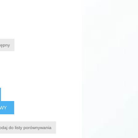
tępny
AWY
odaj do listy porównywania