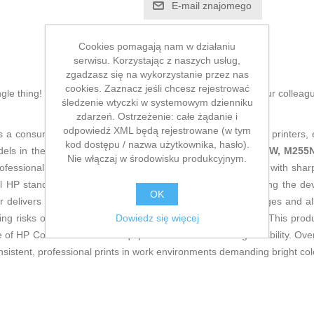
E-mail znajomego
Cookies pomagają nam w działaniu
serwisu. Korzystając z naszych usług,
zgadzasz się na wykorzystanie przez nas
cookies. Zaznacz jeśli chcesz rejestrować
ingle thing! Buy
Toner HP 207A Yellow
and be the envy of your colleag
śledzenie wtyczki w systemowym dzienniku
zdarzeń. Ostrzeżenie: całe żądanie i
odpowiedź XML będą rejestrowane (w tym
s a consumable specifically designed for
high-quality laser
printers, 
kod dostępu / nazwa użytkownika, hasło).
dels in the
HP Color LaserJet Pro
range, including
M255DW, M255
Nie włączaj w środowisku produkcyjnym.
 professional and home environments that require color prints with shar
nal HP standards, ensuring optimal performance and protecting the devi
OK
 delivers consistent, durable print quality, preventing smudges and all
Dowiedz się więcej
ing risks of malfunctions linked to uncertified consumables. This prod
 of HP Color LaserJet Pro equipment without sacrificing reliability. Over
nsistent, professional prints in work environments demanding bright col