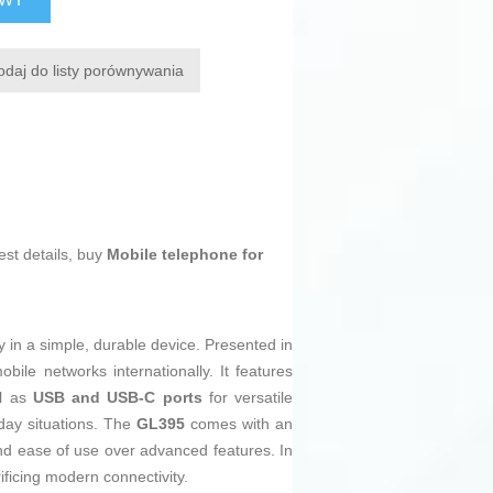
odaj do listy porównywania
est details, buy
Mobile telephone for
y in a simple, durable device. Presented in
bile networks internationally. It features
ll as
USB and USB-C ports
for versatile
day situations. The
GL395
comes with an
y and ease of use over advanced features. In
ificing modern connectivity.