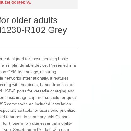
dłużej dostępny.
or older adults
H1230-R102 Grey
ne designed for those seeking basic
in a simple, durable device. Presented in a
ilt on GSM technology, ensuring
e networks internationally. It features
pairing with headsets, hands-free kits, or
d USB-C ports for versatile charging and
es basic image capture, suitable for quick
95 comes with an included installation
specially suitable for users who prioritize
ced features. In summary, this Gigaset
n for those who value essential mobility
y. Type: Smartphone Product with plug: