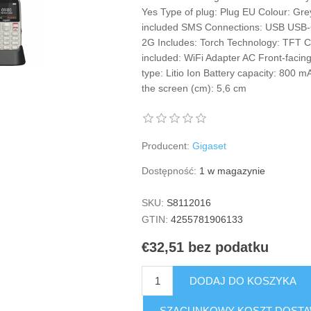
Yes Type of plug: Plug EU Colour: Grey
included SMS Connections: USB USB-C
2G Includes: Torch Technology: TFT 
included: WiFi Adapter AC Front-facin
type: Litio Ion Battery capacity: 80
the screen (cm): 5,6 cm
Producent:
Gigaset
Dostępność:
1 w magazynie
SKU:
S8112016
GTIN:
4255781906133
€32,51 bez podatku
DODAJ DO KOSZYKA
SZACUNKOWY KOSZT DOST