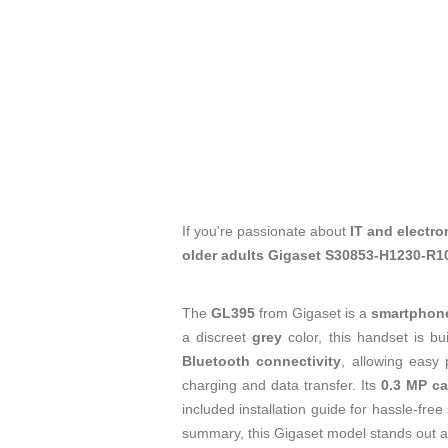
If you're passionate about
IT and electro
older adults Gigaset S30853-H1230-R
The
GL395
from Gigaset is a
smartphon
a discreet
grey
color, this handset is bu
Bluetooth connectivity
, allowing easy 
charging and data transfer. Its
0.3 MP c
included installation guide for hassle-free
summary, this Gigaset model stands out as 