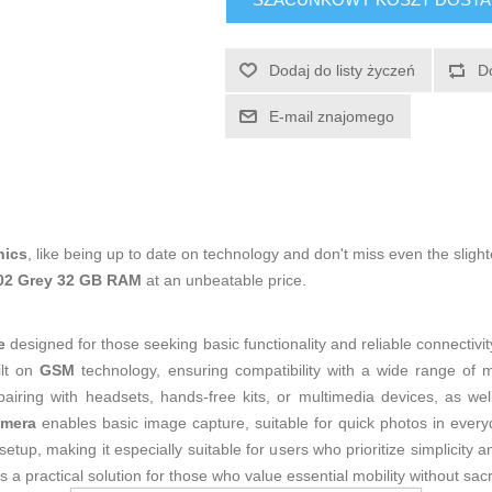
Dodaj do listy życzeń
D
E-mail znajomego
nics
, like being up to date on technology and don't miss even the slight
102 Grey 32 GB RAM
at an unbeatable price.
e
designed for those seeking basic functionality and reliable connectivit
ilt on
GSM
technology, ensuring compatibility with a wide range of mo
pairing with headsets, hands-free kits, or multimedia devices, as we
amera
enables basic image capture, suitable for quick photos in every
 setup, making it especially suitable for users who prioritize simplicit
a practical solution for those who value essential mobility without sacr