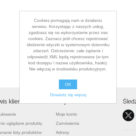
Cookies pomagają nam w działaniu
serwisu. Korzystając z naszych usług,
zgadzasz się na wykorzystanie przez nas
cookies. Zaznacz jeśli chcesz rejestrować
śledzenie wtyczki w systemowym dzienniku
zdarzeń. Ostrzeżenie: całe żądanie i
odpowiedź XML będą rejestrowane (w tym
kod dostępu / nazwa użytkownika, hasło).
Nie włączaj w środowisku produkcyjnym.
OK
Dowiedz się więcej
is klienta
Moje konto
Śled
ukiwanie
Moje konto
nio oglądane produkty
Zamówienia
nanie listy produktów
Adresy