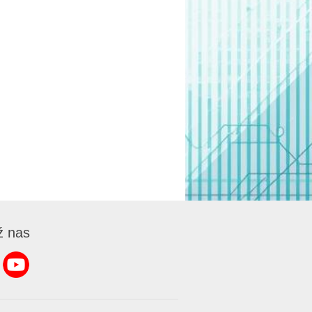
ź nas