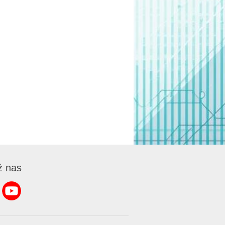
ź nas