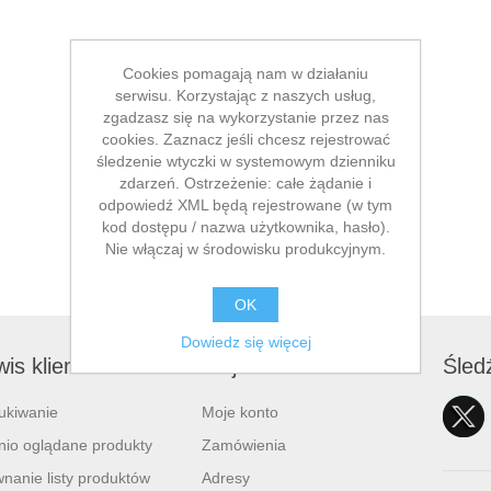
Cookies pomagają nam w działaniu
serwisu. Korzystając z naszych usług,
zgadzasz się na wykorzystanie przez nas
cookies. Zaznacz jeśli chcesz rejestrować
śledzenie wtyczki w systemowym dzienniku
zdarzeń. Ostrzeżenie: całe żądanie i
odpowiedź XML będą rejestrowane (w tym
kod dostępu / nazwa użytkownika, hasło).
Nie włączaj w środowisku produkcyjnym.
OK
Dowiedz się więcej
is klienta
Moje konto
Śled
ukiwanie
Moje konto
nio oglądane produkty
Zamówienia
nanie listy produktów
Adresy