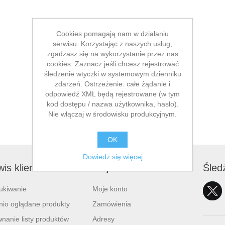
Cookies pomagają nam w działaniu
serwisu. Korzystając z naszych usług,
zgadzasz się na wykorzystanie przez nas
cookies. Zaznacz jeśli chcesz rejestrować
śledzenie wtyczki w systemowym dzienniku
zdarzeń. Ostrzeżenie: całe żądanie i
odpowiedź XML będą rejestrowane (w tym
kod dostępu / nazwa użytkownika, hasło).
Nie włączaj w środowisku produkcyjnym.
OK
Dowiedz się więcej
is klienta
Moje konto
Śled
ukiwanie
Moje konto
nio oglądane produkty
Zamówienia
nanie listy produktów
Adresy