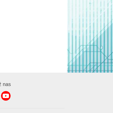
ź nas