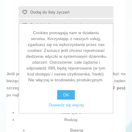
Dodaj do listy życzeń
Dodaj do listy porównywania
Cookies pomagają nam w działaniu
E-mail znajomego
serwisu. Korzystając z naszych usług,
zgadzasz się na wykorzystanie przez nas
cookies. Zaznacz jeśli chcesz rejestrować
śledzenie wtyczki w systemowym dzienniku
zdarzeń. Ostrzeżenie: całe żądanie i
odpowiedź XML będą rejestrowane (w tym
Jeśli jesteś miłośnikiem
informatyki i elektroniki
, lubisz być na
kod dostępu / nazwa użytkownika, hasło).
Nie włączaj w środowisku produkcyjnym.
bieżąco z nowościami technologicznymi i nie umyka Ci żaden
szczegół, kup
Bateria alkaliczna Kodak LR20 1,5 V (2 pcs)
OK
po najlepszej cenie.
Dowiedz się więcej
Moc: 1,5 V
Rodzaj:
Baterie