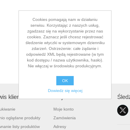
Cookies pomagają nam w działaniu
serwisu. Korzystając z naszych usług,
zgadzasz się na wykorzystanie przez nas
cookies. Zaznacz jeśli chcesz rejestrować
śledzenie wtyczki w systemowym dzienniku
zdarzeń. Ostrzeżenie: całe żądanie i
odpowiedź XML będą rejestrowane (w tym
kod dostępu / nazwa użytkownika, hasło).
Nie włączaj w środowisku produkcyjnym.
OK
Dowiedz się więcej
is klienta
Moje konto
Śled
ukiwanie
Moje konto
nio oglądane produkty
Zamówienia
nanie listy produktów
Adresy