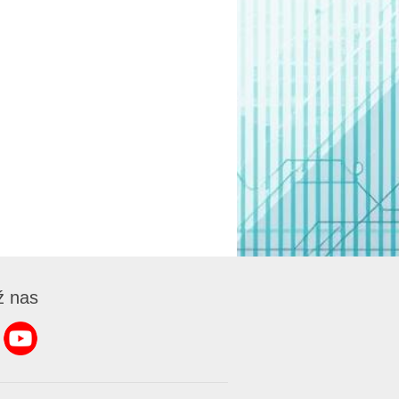
ź nas