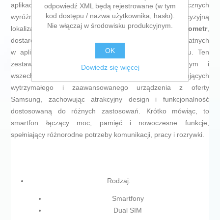
aplikacji bez obaw o brak miejsca. Wśród cech technicznych
odpowiedź XML będą rejestrowane (w tym
kod dostępu / nazwa użytkownika, hasło).
wyróżnia się integracja
GPS
, umożliwiająca precyzyjną
Nie włączaj w środowisku produkcyjnym.
lokalizację dla nawigacji i aplikacji mapowych, oraz
barometr
,
dostarczający danych o ciśnieniu atmosferycznym, przydatnych
OK
w aplikacjach do monitorowania środowiska lub sportu. Ten
zestaw parametrów czyni ten model kompletnym i
Dowiedz się więcej
wszechstronnym rozwiązaniem dla osób poszukujących
wytrzymałego i zaawansowanego urządzenia z oferty
Samsung, zachowując atrakcyjny design i funkcjonalność
dostosowaną do różnych zastosowań. Krótko mówiąc, to
smartfon łączący moc, pamięć i nowoczesne funkcje,
spełniający różnorodne potrzeby komunikacji, pracy i rozrywki.
Rodzaj:
Smartfony
Dual SIM