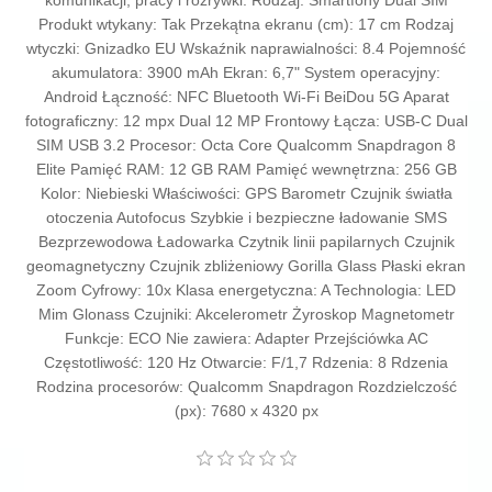
komunikacji, pracy i rozrywki. Rodzaj: Smartfony Dual SIM
Produkt wtykany: Tak Przekątna ekranu (cm): 17 cm Rodzaj
wtyczki: Gnizadko EU Wskaźnik naprawialności: 8.4 Pojemność
akumulatora: 3900 mAh Ekran: 6,7" System operacyjny:
Android Łączność: NFC Bluetooth Wi-Fi BeiDou 5G Aparat
fotograficzny: 12 mpx Dual 12 MP Frontowy Łącza: USB-C Dual
SIM USB 3.2 Procesor: Octa Core Qualcomm Snapdragon 8
Elite Pamięć RAM: 12 GB RAM Pamięć wewnętrzna: 256 GB
Kolor: Niebieski Właściwości: GPS Barometr Czujnik światła
otoczenia Autofocus Szybkie i bezpieczne ładowanie SMS
Bezprzewodowa Ładowarka Czytnik linii papilarnych Czujnik
geomagnetyczny Czujnik zbliżeniowy Gorilla Glass Płaski ekran
Zoom Cyfrowy: 10x Klasa energetyczna: A Technologia: LED
Mim Glonass Czujniki: Akcelerometr Żyroskop Magnetometr
Funkcje: ECO Nie zawiera: Adapter Przejściówka AC
Częstotliwość: 120 Hz Otwarcie: F/1,7 Rdzenia: 8 Rdzenia
Rodzina procesorów: Qualcomm Snapdragon Rozdzielczość
(px): 7680 x 4320 px