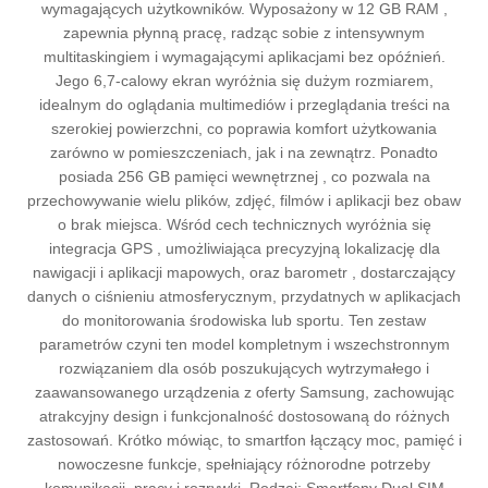
wymagających użytkowników. Wyposażony w 12 GB RAM ,
zapewnia płynną pracę, radząc sobie z intensywnym
multitaskingiem i wymagającymi aplikacjami bez opóźnień.
Jego 6,7-calowy ekran wyróżnia się dużym rozmiarem,
idealnym do oglądania multimediów i przeglądania treści na
szerokiej powierzchni, co poprawia komfort użytkowania
zarówno w pomieszczeniach, jak i na zewnątrz. Ponadto
posiada 256 GB pamięci wewnętrznej , co pozwala na
przechowywanie wielu plików, zdjęć, filmów i aplikacji bez obaw
o brak miejsca. Wśród cech technicznych wyróżnia się
integracja GPS , umożliwiająca precyzyjną lokalizację dla
nawigacji i aplikacji mapowych, oraz barometr , dostarczający
danych o ciśnieniu atmosferycznym, przydatnych w aplikacjach
do monitorowania środowiska lub sportu. Ten zestaw
parametrów czyni ten model kompletnym i wszechstronnym
rozwiązaniem dla osób poszukujących wytrzymałego i
zaawansowanego urządzenia z oferty Samsung, zachowując
atrakcyjny design i funkcjonalność dostosowaną do różnych
zastosowań. Krótko mówiąc, to smartfon łączący moc, pamięć i
nowoczesne funkcje, spełniający różnorodne potrzeby