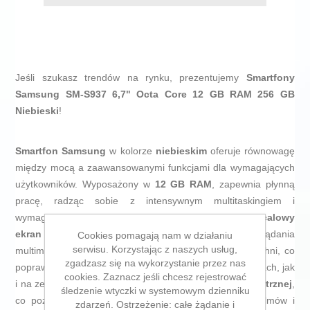
Jeśli szukasz trendów na rynku, prezentujemy
Smartfony
Samsung SM-S937 6,7" Octa Core 12 GB RAM 256 GB
Niebieski
!
Smartfon Samsung
w kolorze
niebieskim
oferuje równowagę
między mocą a zaawansowanymi funkcjami dla wymagających
użytkowników. Wyposażony w
12 GB RAM
, zapewnia płynną
pracę, radząc sobie z intensywnym multitaskingiem i
wymagającymi aplikacjami bez opóźnień. Jego
6,7-calowy
ekran
wyróżnia się dużym rozmiarem, idealnym do oglądania
Cookies pomagają nam w działaniu
serwisu. Korzystając z naszych usług,
multimediów i przeglądania treści na szerokiej powierzchni, co
zgadzasz się na wykorzystanie przez nas
poprawia komfort użytkowania zarówno w pomieszczeniach, jak
cookies. Zaznacz jeśli chcesz rejestrować
i na zewnątrz. Ponadto posiada
256 GB pamięci wewnętrznej
,
śledzenie wtyczki w systemowym dzienniku
co pozwala na przechowywanie wielu plików, zdjęć, filmów i
zdarzeń. Ostrzeżenie: całe żądanie i