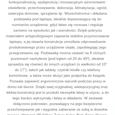
funkcjonalnością, wydajnością i innowacyjnym wzornictwem:
oświetlenie, przechowywanie, dekoracja, klimatyzacja, ogród,
zwierzęta domowe, sprzątanie itp. Wszechstronna i składana
podstawka pod laptopa, idealnie dopasowująca się do
rozmiarów urządzenia, gdyż łatwo się rozsuwa i reguluje
zarówno na wysokości jak i szerokości. Dzięki pokryciu
materiałem antypoślizgowym zapewnia stabilne przymocowanie
laptopa, a jej otwarta konstrukcja umożliwia odprowadzanie
produkowanego przez urządzenie ciepła, zapobiegając jego
przegrzewaniu się. Podstawkę można ustawić na 8 różnych
poziomach nachylenia (pod kątem od 20 do 45º), idealnie
sprawdza się również do innych urządzeń (o wielkości od 10"
do 17"), takich jak tablety, czytniki kindle czy telefony
komórkowe, a także może służyć jako podpórka do książek.
Pozwala zapewnić ergonomiczne warunki podczas pracy w
domu lub biurze. Dzięki swej oryginalnej, wielopozycyjnej oraz
lekkiej konstrukcji jest to produkt niezwykle łatwy w użyciu, a do
tego bardzo wytrzymały i łatwy w składaniu. W zestawie
dołączono pokrowiec, pozwalający na jego bezpieczne
przechowywanie jak i wygodne zabieranie ze sobą w dowolne