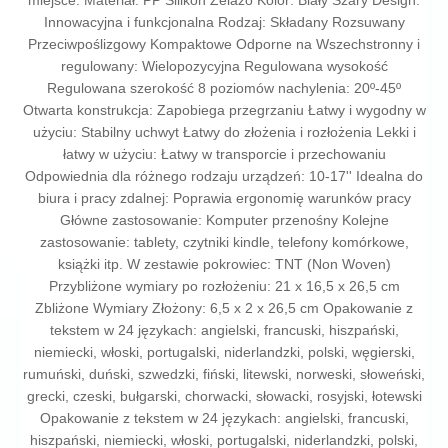
miejsce. Materiał: PP Silikon Żelazo Kolor: Biały Szary Design:
Innowacyjna i funkcjonalna Rodzaj: Składany Rozsuwany
Przeciwpoślizgowy Kompaktowe Odporne na Wszechstronny i
regulowany: Wielopozycyjna Regulowana wysokość
Regulowana szerokość 8 poziomów nachylenia: 20º-45º
Otwarta konstrukcja: Zapobiega przegrzaniu Łatwy i wygodny w
użyciu: Stabilny uchwyt Łatwy do złożenia i rozłożenia Lekki i
łatwy w użyciu: Łatwy w transporcie i przechowaniu
Odpowiednia dla różnego rodzaju urządzeń: 10-17'' Idealna do
biura i pracy zdalnej: Poprawia ergonomię warunków pracy
Główne zastosowanie: Komputer przenośny Kolejne
zastosowanie: tablety, czytniki kindle, telefony komórkowe,
książki itp. W zestawie pokrowiec: TNT (Non Woven)
Przybliżone wymiary po rozłożeniu: 21 x 16,5 x 26,5 cm
Zbliżone Wymiary Złożony: 6,5 x 2 x 26,5 cm Opakowanie z
tekstem w 24 językach: angielski, francuski, hiszpański,
niemiecki, włoski, portugalski, niderlandzki, polski, węgierski,
rumuński, duński, szwedzki, fiński, litewski, norweski, słoweński,
grecki, czeski, bułgarski, chorwacki, słowacki, rosyjski, łotewski
Opakowanie z tekstem w 24 językach: angielski, francuski,
hiszpański, niemiecki, włoski, portugalski, niderlandzki, polski,