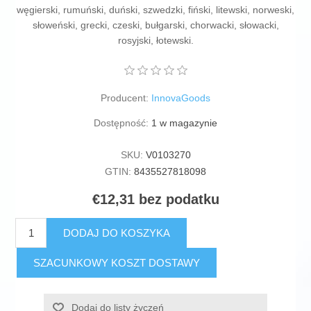
węgierski, rumuński, duński, szwedzki, fiński, litewski, norweski,
słoweński, grecki, czeski, bułgarski, chorwacki, słowacki,
rosyjski, łotewski.
Producent:
InnovaGoods
Dostępność:
1 w magazynie
SKU:
V0103270
GTIN:
8435527818098
€12,31 bez podatku
DODAJ DO KOSZYKA
SZACUNKOWY KOSZT DOSTAWY
Dodaj do listy życzeń