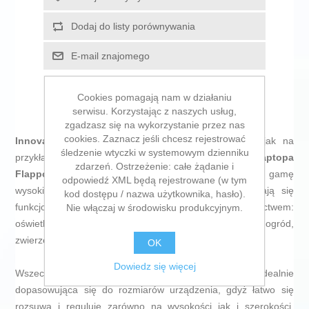
Dodaj do listy porównywania
E-mail znajomego
Cookies pomagają nam w działaniu
serwisu. Korzystając z naszych usług,
zgadzasz się na wykorzystanie przez nas
cookies. Zaznacz jeśli chcesz rejestrować
InnovaGoods
oferuje nowości dla Twojego domu, jak na
śledzenie wtyczki w systemowym dzienniku
przykład
Składana i Regulowana Podstawka do Laptopa
zdarzeń. Ostrzeżenie: całe żądanie i
Flappot InnovaGoods Home Living
! Odkryj szeroką gamę
odpowiedź XML będą rejestrowane (w tym
wysokiej jakości produktów dla domu, które wyróżniają się
kod dostępu / nazwa użytkownika, hasło).
funkcjonalnością, wydajnością i innowacyjnym wzornictwem:
Nie włączaj w środowisku produkcyjnym.
oświetlenie, przechowywanie, dekoracja, klimatyzacja, ogród,
zwierzęta domowe, sprzątanie itp.
OK
Dowiedz się więcej
Wszechstronna i składana podstawka pod laptopa, idealnie
dopasowująca się do rozmiarów urządzenia, gdyż łatwo się
rozsuwa i reguluje zarówno na wysokości jak i szerokości.