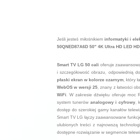
Jeśli jesteś miłośnikiem
informatyki i ele
50QNED87A6D 50" 4K Ultra HD LED H
Smart TV LG 50 cali
oferuje zaawansowa
i szczegółowość obrazu, odpowiednią do
płaski ekran w kolorze czarnym
, który
WebOS w wersji 25
, znany z łatwości ob
WiFi
. W zakresie dźwięku oferuje mo
system tunerów
analogowy i cyfrowy
, 
dostęp do szerokiej gamy kanałów telewi
Smart TV LG łączy zaawansowane funkcje 
ulubionych treści z najnowszą technolog
dostępne rozwiązanie w segmencie telew