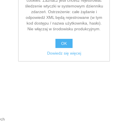
cookies. Zaznacz jeśli chcesz rejestrować
śledzenie wtyczki w systemowym dzienniku
zdarzeń. Ostrzeżenie: całe żądanie i
odpowiedź XML będą rejestrowane (w tym
kod dostępu / nazwa użytkownika, hasło).
Nie włączaj w środowisku produkcyjnym.
OK
Dowiedz się więcej
ych