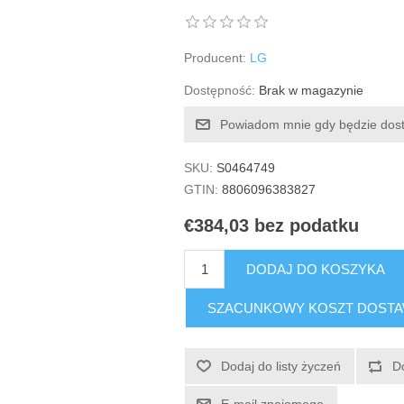
Producent:
LG
Dostępność:
Brak w magazynie
Powiadom mnie gdy będzie dos
SKU:
S0464749
GTIN:
8806096383827
€384,03 bez podatku
DODAJ DO KOSZYKA
SZACUNKOWY KOSZT DOST
Dodaj do listy życzeń
D