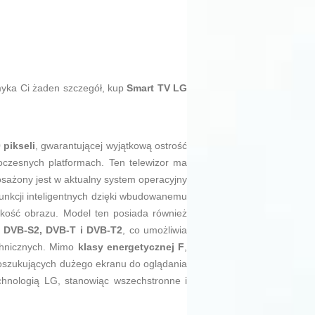
umyka Ci żaden szczegół, kup
Smart TV LG
 pikseli
, gwarantującej wyjątkową ostrość
oczesnych platformach. Ten telewizor ma
sażony jest w aktualny system operacyjny
z funkcji inteligentnych dzięki wbudowanemu
jakość obrazu. Model ten posiada również
 DVB-S2, DVB-T i DVB-T2
, co umożliwia
echnicznych. Mimo
klasy energetycznej F
,
poszukujących dużego ekranu do oglądania
echnologią LG, stanowiąc wszechstronne i