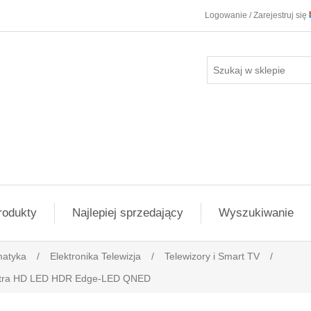
Logowanie / Zarejestruj się
rodukty
Najlepiej sprzedający
Wyszukiwanie
matyka
/
Elektronika Telewizja
/
Telewizory i Smart TV
/
ltra HD LED HDR Edge-LED QNED