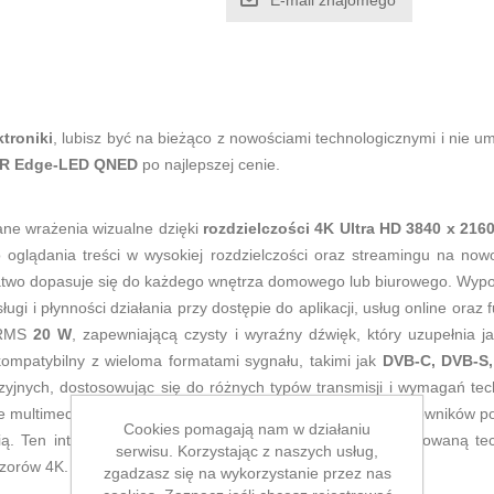
E-mail znajomego
ktroniki
, lubisz być na bieżąco z nowościami technologicznymi i nie 
DR Edge-LED QNED
po najlepszej cenie.
ne wrażenia wizualne dzięki
rozdzielczości 4K Ultra HD 3840 x 2160
 oglądania treści w wysokiej rozdzielczości oraz streamingu na now
 łatwo dopasuje się do każdego wnętrza domowego lub biurowego. Wypo
sługi i płynności działania przy dostępie do aplikacji, usług online ora
c RMS
20 W
, zapewniającą czysty i wyraźny dźwięk, który uzupełnia 
kompatybilny z wieloma formatami sygnału, takimi jak
DVB-C, DVB-S,
zyjnych, dostosowując się do różnych typów transmisji i wymagań t
multimedialne z wysoką jakością obrazu, idealną dla użytkowników 
Cookies pomagają nam w działaniu
ią. Ten inteligentny telewizor łączy funkcjonalność z renomowaną t
serwisu. Korzystając z naszych usług,
izorów 4K.
zgadzasz się na wykorzystanie przez nas