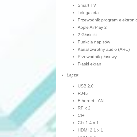
Smart TV
Telegazeta
Przewodnik program elektroni
Apple AirPlay 2
2 Głośniki
Funkcja napisów
Kanał zwrotny audio (ARC)
Przewodnik głosowy
Płaski ekran
Łącza:
USB 2.0
RJ45
Ethernet LAN
RF x 2
CI+
CI+ 1.4 x 1
HDMI 2.1 x 1