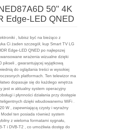
QNED87A6D 50" 4K
DR Edge-LED QNED
lektroniki , lubisz być na bieżąco z
yka Ci żaden szczegół, kup Smart TV LG
HDR Edge-LED QNED po najlepszej
aawansowane wrażenia wizualne dzięki
0 pikseli , gwarantującej wyjątkową
iednią do oglądania treści w wysokiej
woczesnych platformach. Ten telewizor ma
y łatwo dopasuje się do każdego wnętrza
jest w aktualny system operacyjny
bsługi i płynności działania przy dostępie
i inteligentnych dzięki wbudowanemu WiFi .
0 W , zapewniającą czysty i wyraźny
. Model ten posiada również system
ybilny z wieloma formatami sygnału,
-T i DVB-T2 , co umożliwia dostęp do