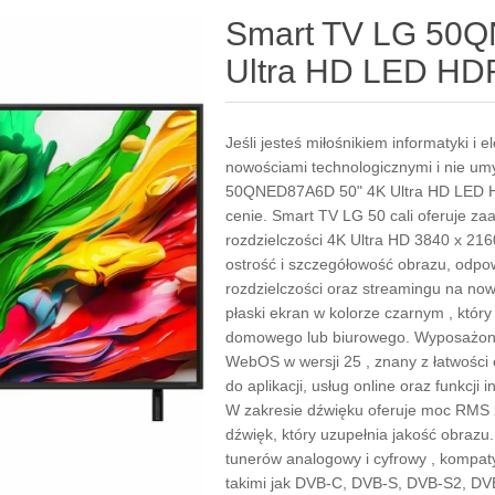
Smart TV LG 50
Ultra HD LED H
Jeśli jesteś miłośnikiem informatyki i e
nowościami technologicznymi i nie um
50QNED87A6D 50" 4K Ultra HD LED 
cenie. Smart TV LG 50 cali oferuje z
rozdzielczości 4K Ultra HD 3840 x 216
ostrość i szczegółowość obrazu, odpow
rozdzielczości oraz streamingu na no
płaski ekran w kolorze czarnym , któr
domowego lub biurowego. Wyposażony 
WebOS w wersji 25 , znany z łatwości o
do aplikacji, usług online oraz funkcj
W zakresie dźwięku oferuje moc RMS 2
dźwięk, który uzupełnia jakość obrazu
tunerów analogowy i cyfrowy , kompat
takimi jak DVB-C, DVB-S, DVB-S2, DVB