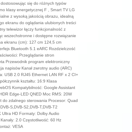
, dostosowując się do różnych typów
imo klasy energetycznej F , Smart TV LG
alne z wysoką jakością obrazu, idealną
o ekranu do oglądania ulubionych treści
tny telewizor łączy funkcjonalność z
c wszechstronne i dostępne rozwiązanie
na ekranu (cm): 127 cm 124,5 cm
erfejs Bluetooth 5.1 eARC Rozdzielczość
aściwości: Przeglądanie stron
ta Przewodnik program elektroniczny
kcja napisów Kanał zwrotny audio (ARC)
za: USB 2.0 RJ45 Ethernet LAN RF x 2 CI+
ółczynnik kształtu: 16:9 Klasa
webOS Kompatybilność: Google Assistant
LED HDR Edge-LED QNED Moc RMS: 20W
lot do zdalnego sterowania Procesor: Quad
C,DVB-S,DVB-S2,DVB-T,DVB-T2
K Ultra HD Formaty: Dolby Audio
Kanały: 2.0 Częstotliwość: 60 Hz
Montaż: VESA