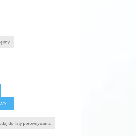
tępny
AWY
odaj do listy porównywania