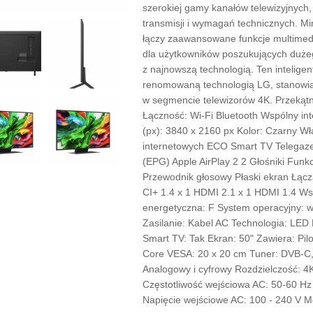
szerokiej gamy kanałów telewizyjnych
transmisji i wymagań technicznych. M
łączy zaawansowane funkcje multimedi
dla użytkowników poszukujących dużeg
z najnowszą technologią. Ten inteligen
renomowaną technologią LG, stanowią
w segmencie telewizorów 4K. Przekąt
Łączność: Wi-Fi Bluetooth Wspólny int
(px): 3840 x 2160 px Kolor: Czarny Wł
internetowych ECO Smart TV Telegaze
(EPG) Apple AirPlay 2 2 Głośniki Fun
Przewodnik głosowy Płaski ekran Łąc
CI+ 1.4 x 1 HDMI 2.1 x 1 HDMI 1.4 Wsp
energetyczna: F System operacyjny: 
Zasilanie: Kabel AC Technologia: 
Smart TV: Tak Ekran: 50" Zawiera: Pi
Core VESA: 20 x 20 cm Tuner: DVB-
Analogowy i cyfrowy Rozdzielczość: 4
Częstotliwość wejściowa AC: 50-60 Hz 
Napięcie wejściowe AC: 100 - 240 V 