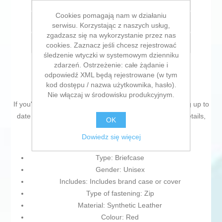
Dodaj do listy życzeń
Cookies pomagają nam w działaniu
Dodaj do listy porównywania
serwisu. Korzystając z naszych usług,
zgadzasz się na wykorzystanie przez nas
E-mail znajomego
cookies. Zaznacz jeśli chcesz rejestrować
śledzenie wtyczki w systemowym dzienniku
zdarzeń. Ostrzeżenie: całe żądanie i
odpowiedź XML będą rejestrowane (w tym
kod dostępu / nazwa użytkownika, hasło).
Nie włączaj w środowisku produkcyjnym.
If you're passionate about
IT and electronics
, like being up to
date on technology and don't miss even the slightest details,
OK
buy
Briefcase Bombata
at an unbeatable price.
Dowiedz się więcej
Type: Briefcase
Gender: Unisex
Includes: Includes brand case or cover
Type of fastening: Zip
Material: Synthetic Leather
Colour: Red