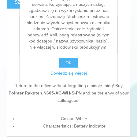
SZACUNKOWY KOSZT DOSTAWY
serwisu. Korzystając z naszych usług,
zgadzasz się na wykorzystanie przez nas
cookies. Zaznacz jeśli chcesz rejestrować
Dodaj do listy życzeń
śledzenie wtyczki w systemowym dzienniku
zdarzeń. Ostrzeżenie: całe żądanie i
odpowiedź XML będą rejestrowane (w tym
Dodaj do listy porównywania
kod dostępu / nazwa użytkownika, hasło).
Nie włączaj w środowisku produkcyjnym.
E-mail znajomego
OK
Dowiedz się więcej
Return to the office without forgetting a single thing! Buy
Pointer Rakuten N605-AC-WH-S-PN
and be the envy of your
colleagues!
Colour: White
Characteristics: Battery indicator