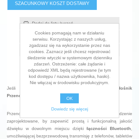
SZACUNKOWY KOSZT DOSTAWY
Dodaj do listy życzeń
Cookies pomagają nam w działaniu
Dodaj do listy porównywania
serwisu. Korzystając z naszych usług,
zgadzasz się na wykorzystanie przez nas
E-mail znajomego
cookies. Zaznacz jeśli chcesz rejestrować
śledzenie wtyczki w systemowym dzienniku
zdarzeń. Ostrzeżenie: całe żądanie i
odpowiedź XML będą rejestrowane (w tym
kod dostępu / nazwa użytkownika, hasło).
Nie włączaj w środowisku produkcyjnym.
Jeśli szukasz trendów na rynku, prezentujemy
Głośnik
Przenośny Ibiza BOOMY
!
OK
Dowiedz się więcej
Przenośny
głośnik BOOMY
marki Ibiza to urządzenie
zaprojektowane, by zapewnić prostą i funkcjonalną jakość
dźwięku w dowolnym miejscu dzięki
łączności Bluetooth
,
umożliwiającej bezprzewodową transmisję z telefonów, tabletów