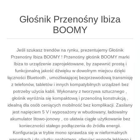
Głośnik Przenośny Ibiza
BOOMY
Jeśli szukasz trendów na rynku, prezentujemy Głośnik
Przenośny Ibiza BOOMY ! Przenośny głośnik BOOMY marki
Ibiza to urządzenie zaprojektowane, by zapewnić prostą i
funkcjonalną jakość dźwięku w dowolnym miejscu dzięki
łączności Bluetooth , umożliwiającej bezprzewodową transmisję
z telefonów, tabletów i innych kompatybilnych urządzeń bez
potrzeby użycia kabli. Wykonany z tworzywa sztucznego ,
głośnik wyróżnia się kompaktową i przenośną konstrukcją ,
idealną dla osób ceniących mobilność bez komplikacji. Zasilany
jest napięciem 5 V i wyposażony w wbudowany, ładowalny
akumulator litowo-jonowy , co ułatwia ciągłe użytkowanie bez
konieczności stałego podłączenia do źródła energii.
Konfiguracja w trybie mono sprawdza się w nieformalnych
warunkach i do użytku osobistego, oferując wygodę lekkiego i