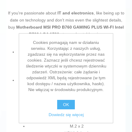
If you're passionate about
IT and electronics
, like being up to
date on technology and don't miss even the slightest details,
buy
Motherboard MSI PRO B760 GAMING PLUS WI-FI Intel
B760 LGA 1700
at an unbeatable price.
Cookies pomagają nam w działaniu
serwisu. Korzystając z naszych usług,
Type:
zgadzasz się na wykorzystanie przez nas
cookies. Zaznacz jeśli chcesz rejestrować
Motherboard
śledzenie wtyczki w systemowym dzienniku
UEFI
zdarzeń. Ostrzeżenie: całe żądanie i
odpowiedź XML będą rejestrowane (w tym
Connections:
kod dostępu / nazwa użytkownika, hasło).
Nie włączaj w środowisku produkcyjnym.
Ethernet LAN
HDMI x 1
OK
USB 2.0 x 4
PCI Express (x1) x 3
Dowiedz się więcej
SATA x 4
M.2 x 2