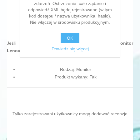
zdarzeń. Ostrzeżenie: całe żądanie i
E-mail znajomego
odpowiedź XML będą rejestrowane (w tym
kod dostępu / nazwa użytkownika, hasło).
Nie włączaj w środowisku produkcyjnym.
OK
Jeśli szukasz trendów na rynku, prezentujemy
Monitor
Dowiedz się więcej
Lenovo 67D5KAC6EU
!
Rodzaj: Monitor
Produkt wtykany: Tak
Tylko zarejestrowani użytkownicy mogą dodawać recenzje