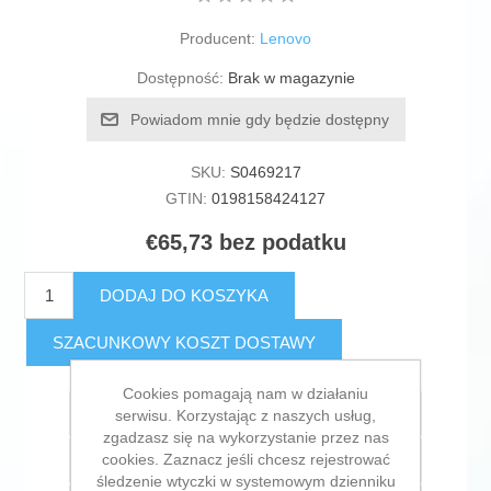
Producent:
Lenovo
Dostępność:
Brak w magazynie
Powiadom mnie gdy będzie dostępny
SKU:
S0469217
GTIN:
0198158424127
€65,73 bez podatku
DODAJ DO KOSZYKA
SZACUNKOWY KOSZT DOSTAWY
Cookies pomagają nam w działaniu
Dodaj do listy życzeń
serwisu. Korzystając z naszych usług,
zgadzasz się na wykorzystanie przez nas
cookies. Zaznacz jeśli chcesz rejestrować
Dodaj do listy porównywania
śledzenie wtyczki w systemowym dzienniku