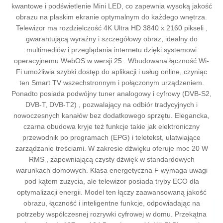
kwantowe i podświetlenie Mini LED, co zapewnia wysoką jakość
obrazu na płaskim ekranie optymalnym do każdego wnętrza.
Telewizor ma rozdzielczość 4K Ultra HD 3840 x 2160 pikseli ,
gwarantującą wyraźny i szczegółowy obraz, idealny do
multimediów i przeglądania internetu dzięki systemowi
operacyjnemu WebOS w wersji 25 . Wbudowana łączność Wi-
Fi umożliwia szybki dostęp do aplikacji i usług online, czyniąc
ten Smart TV wszechstronnym i połączonym urządzeniem.
Ponadto posiada podwójny tuner analogowy i cyfrowy (DVB-S2,
DVB-T, DVB-T2) , pozwalający na odbiór tradycyjnych i
nowoczesnych kanałów bez dodatkowego sprzętu. Elegancka,
czarna obudowa kryje też funkcje takie jak elektroniczny
przewodnik po programach (EPG) i teletekst, ułatwiające
zarządzanie treściami. W zakresie dźwięku oferuje moc 20 W
RMS , zapewniającą czysty dźwięk w standardowych
warunkach domowych. Klasa energetyczna F wymaga uwagi
pod kątem zużycia, ale telewizor posiada tryby ECO dla
optymalizacji energii. Model ten łączy zaawansowaną jakość
obrazu, łączność i inteligentne funkcje, odpowiadając na
potrzeby współczesnej rozrywki cyfrowej w domu. Przekątna