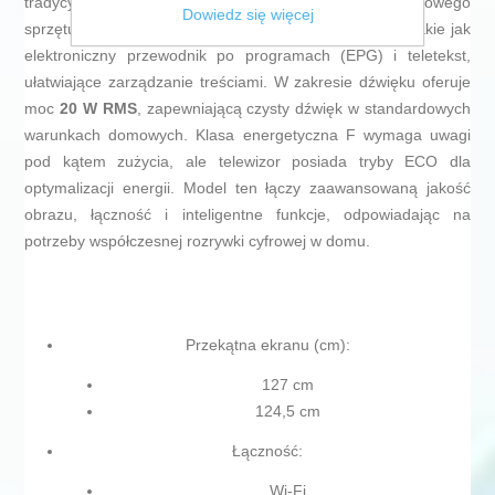
tradycyjnych i nowoczesnych kanałów bez dodatkowego
Dowiedz się więcej
sprzętu. Elegancka, czarna obudowa kryje też funkcje takie jak
elektroniczny przewodnik po programach (EPG) i teletekst,
ułatwiające zarządzanie treściami. W zakresie dźwięku oferuje
moc
20 W RMS
, zapewniającą czysty dźwięk w standardowych
warunkach domowych. Klasa energetyczna F wymaga uwagi
pod kątem zużycia, ale telewizor posiada tryby ECO dla
optymalizacji energii. Model ten łączy zaawansowaną jakość
obrazu, łączność i inteligentne funkcje, odpowiadając na
potrzeby współczesnej rozrywki cyfrowej w domu.
Przekątna ekranu (cm):
127 cm
124,5 cm
Łączność:
Wi-Fi