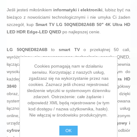
Jeśli jesteś miłośnikiem
informatyki i elektroniki
, lubisz być na
bieżąco z nowościami technologicznymi i nie umyka Ci żaden
szczegół, kup
Smart TV LG 50QNED82A6B 50" 4K Ultra HD
LED HDR Edge-LED QNED
po najlepszej cenie.
LG 50QNED82A6B
to
smart TV
o przekątnej 50 cali,
wyróżniający się zaawansowaną technologią panelu QNED,
łączącą kropki kwantowe i podświetlenie Mini LED, co zapewnia
Cookies pomagają nam w działaniu
wysoką jakość obrazu na
płaskim ekranie
optymalnym do
serwisu. Korzystając z naszych usług,
zgadzasz się na wykorzystanie przez nas
każdego wnętrza. Telewizor ma
rozdzielczość 4K Ultra HD
cookies. Zaznacz jeśli chcesz rejestrować
3840 x 2160 pikseli
, gwarantującą wyraźny i szczegółowy
śledzenie wtyczki w systemowym dzienniku
obraz, idealny do multimediów i przeglądania internetu dzięki
zdarzeń. Ostrzeżenie: całe żądanie i
systemowi operacyjnemu
WebOS w wersji 25
. Wbudowana
odpowiedź XML będą rejestrowane (w tym
łączność Wi-Fi umożliwia szybki dostęp do aplikacji i usług
kod dostępu / nazwa użytkownika, hasło).
Nie włączaj w środowisku produkcyjnym.
online, czyniąc ten Smart TV wszechstronnym i połączonym
urządzeniem. Ponadto posiada
podwójny tuner analogowy i
cyfrowy (DVB-S2, DVB-T, DVB-T2)
, pozwalający na odbiór
OK