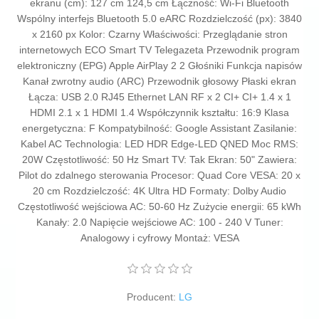
ekranu (cm): 127 cm 124,5 cm Łączność: Wi-Fi Bluetooth
Wspólny interfejs Bluetooth 5.0 eARC Rozdzielczość (px): 3840
x 2160 px Kolor: Czarny Właściwości: Przeglądanie stron
internetowych ECO Smart TV Telegazeta Przewodnik program
elektroniczny (EPG) Apple AirPlay 2 2 Głośniki Funkcja napisów
Kanał zwrotny audio (ARC) Przewodnik głosowy Płaski ekran
Łącza: USB 2.0 RJ45 Ethernet LAN RF x 2 CI+ CI+ 1.4 x 1
HDMI 2.1 x 1 HDMI 1.4 Współczynnik kształtu: 16:9 Klasa
energetyczna: F Kompatybilność: Google Assistant Zasilanie:
Kabel AC Technologia: LED HDR Edge-LED QNED Moc RMS:
20W Częstotliwość: 50 Hz Smart TV: Tak Ekran: 50" Zawiera:
Pilot do zdalnego sterowania Procesor: Quad Core VESA: 20 x
20 cm Rozdzielczość: 4K Ultra HD Formaty: Dolby Audio
Częstotliwość wejściowa AC: 50-60 Hz Zużycie energii: 65 kWh
Kanały: 2.0 Napięcie wejściowe AC: 100 - 240 V Tuner:
Analogowy i cyfrowy Montaż: VESA
Producent:
LG