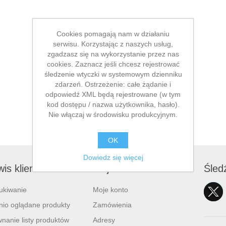
Cookies pomagają nam w działaniu
serwisu. Korzystając z naszych usług,
zgadzasz się na wykorzystanie przez nas
cookies. Zaznacz jeśli chcesz rejestrować
śledzenie wtyczki w systemowym dzienniku
zdarzeń. Ostrzeżenie: całe żądanie i
odpowiedź XML będą rejestrowane (w tym
kod dostępu / nazwa użytkownika, hasło).
Nie włączaj w środowisku produkcyjnym.
OK
Dowiedz się więcej
is klienta
Moje konto
Śled
ukiwanie
Moje konto
nio oglądane produkty
Zamówienia
nanie listy produktów
Adresy