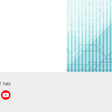
ź nas