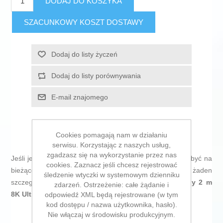
DODAJ DO KOSZYKA
SZACUNKOWY KOSZT DOSTAWY
Dodaj do listy życzeń
Dodaj do listy porównywania
E-mail znajomego
Cookies pomagają nam w działaniu
serwisu. Korzystając z naszych usług,
zgadzasz się na wykorzystanie przez nas
Jeśli jesteś miłośnikiem
informatyki i elektroniki
, lubisz być na
cookies. Zaznacz jeśli chcesz rejestrować
bieżąco z nowościami technologicznymi i nie umyka Ci żaden
śledzenie wtyczki w systemowym dzienniku
szczegół, kup
Kabel DisplayPort Equip 119252 Czarny 2 m
zdarzeń. Ostrzeżenie: całe żądanie i
8K Ultra HD
po najlepszej cenie.
odpowiedź XML będą rejestrowane (w tym
kod dostępu / nazwa użytkownika, hasło).
Nie włączaj w środowisku produkcyjnym.