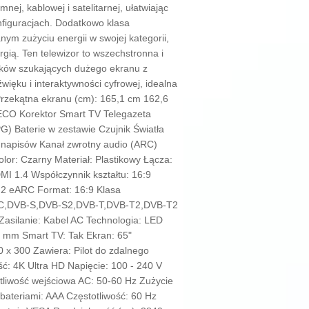
mnej, kablowej i satelitarnej, ułatwiając
nfiguracjach. Dodatkowo klasa
ym zużyciu energii w swojej kategorii,
gią. Ten telewizor to wszechstronna i
ików szukających dużego ekranu z
ięku i interaktywności cyfrowej, idealna
Przekątna ekranu (cm): 165,1 cm 162,6
 ECO Korektor Smart TV Telegazeta
G) Baterie w zestawie Czujnik Światła
 napisów Kanał zwrotny audio (ARC)
olor: Czarny Materiał: Plastikowy Łącza:
 1.4 Współczynnik kształtu: 16:9
5.2 eARC Format: 16:9 Klasa
B-C,DVB-S,DVB-S2,DVB-T,DVB-T2,DVB-T2
Zasilanie: Kabel AC Technologia: LED
mm Smart TV: Tak Ekran: 65"
x 300 Zawiera: Pilot do zdalnego
ć: 4K Ultra HD Napięcie: 100 - 240 V
tliwość wejściowa AC: 50-60 Hz Zużycie
 bateriami: AAA Częstotliwość: 60 Hz