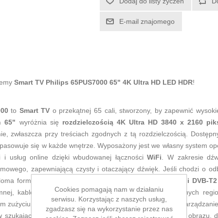
Dodaj do listy życzeń
D
E-mail znajomego
ujemy
Smart TV Philips 65PUS7000 65" 4K Ultra HD LED HDR
!
000
to
Smart TV
o przekątnej 65 cali, stworzony, by zapewnić wysoki
n 65"
wyróżnia się
rozdzielczością 4K Ultra HD 3840 x 2160 piks
, zwłaszcza przy treściach zgodnych z tą rozdzielczością. Dostęp
 wpasowuje się w każde wnętrze. Wyposażony jest we własny system o
ji i usług online dzięki wbudowanej łączności
WiFi
. W zakresie dź
mowego, zapewniającą czysty i otaczający dźwięk. Jeśli chodzi o od
eloma formatami:
DVB-C, DVB-S, DVB-S2, DVB-T, DVB-T2 i DVB-T
Cookies pomagają nam w działaniu
emnej, kablowej i satelitarnej, ułatwiając użytkowanie w różnych re
serwisu. Korzystając z naszych usług,
 zużyciu energii w swojej kategorii, wspierając efektywne zarządzanie
zgadzasz się na wykorzystanie przez nas
w szukających dużego ekranu z zaawansowanymi funkcjami obrazu, dźw