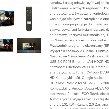
kanałów i usług telewizji cyfrowej nazie
użytkowanie w różnych regionach i ko
energetyczna E świadczy o kontrolowan
wspierając efektywne zarządzanie ener
funkcjonalna propozycja dla użytkown
zaawansowanymi funkcjami obrazu, dźw
do domowej rozrywki multimedialnej. 
cm Właściwości: accesorios incluidos
Przewodnik program elektroniczny (EP
Wyłącznik czasowy 2 Głośniki Funkcja
Nastrojowe Oświetlenie Płaski ekran K
USB 2.0 RJ45 Ethernet LAN HDCP HDMI
Łączność: Bluetooth Wi-Fi Bluetooth 
energetyczna: E Tuner: Cyfrowy DV
HD Kompatybilność: Google Assistant 
HDR Moc RMS: 20W VESA: 200 x 200 
Kompatybilny: Amazon Alexa VESA 400 
sterowania Funkcje: ECO Rozdzielczoś
Automatyczne Wyłączanie: Tak Często
energii: 131 kWh Kanały: 2.0 Zasilana