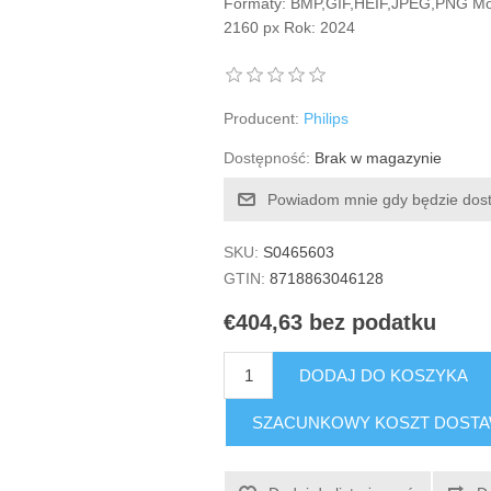
Formaty: BMP,GIF,HEIF,JPEG,PNG Mon
2160 px Rok: 2024
Producent:
Philips
Dostępność:
Brak w magazynie
Powiadom mnie gdy będzie dos
SKU:
S0465603
GTIN:
8718863046128
€404,63 bez podatku
DODAJ DO KOSZYKA
SZACUNKOWY KOSZT DOST