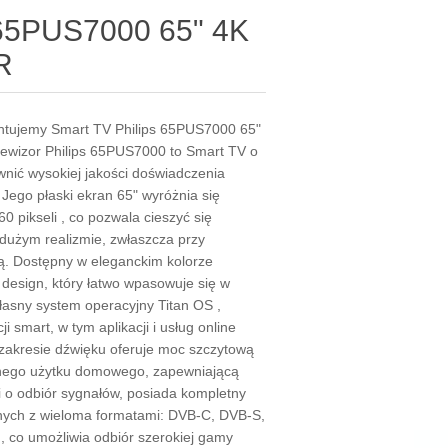
 65PUS7000 65" 4K
R
entujemy Smart TV Philips 65PUS7000 65"
elewizor Philips 65PUS7000 to Smart TV o
ewnić wysokiej jakości doświadczenia
ego płaski ekran 65" wyróżnia się
0 pikseli , co pozwala cieszyć się
użym realizmie, zwłaszcza przy
ią. Dostępny w eleganckim kolorze
 design, który łatwo wpasowuje się w
asny system operacyjny Titan OS ,
i smart, w tym aplikacji i usług online
 zakresie dźwięku oferuje moc szczytową
nego użytku domowego, zapewniającą
zi o odbiór sygnałów, posiada kompletny
nych z wieloma formatami: DVB-C, DVB-S,
 co umożliwia odbiór szerokiej gamy