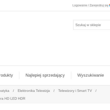
Logowanie / Zarejestruj się
rodukty
Najlepiej sprzedający
Wyszukiwanie
matyka
/
Elektronika Telewizja
/
Telewizory i Smart TV
/
ltra HD LED HDR