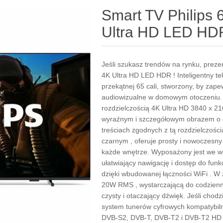
Smart TV Philips
Ultra HD LED HD
Jeśli szukasz trendów na rynku, prez
4K Ultra HD LED HDR ! Inteligentny t
przekątnej 65 cali, stworzony, by zap
audiowizualne w domowym otoczeniu. J
rozdzielczością 4K Ultra HD 3840 x 216
wyraźnym i szczegółowym obrazem o d
treściach zgodnych z tą rozdzielczośc
czarnym , oferuje prosty i nowoczesny
każde wnętrze. Wyposażony jest we wł
ułatwiający nawigację i dostęp do funkcj
dzięki wbudowanej łączności WiFi . W
20W RMS , wystarczającą do codzien
czysty i otaczający dźwięk. Jeśli chod
system tunerów cyfrowych kompatybil
DVB-S2, DVB-T, DVB-T2 i DVB-T2 HD ,