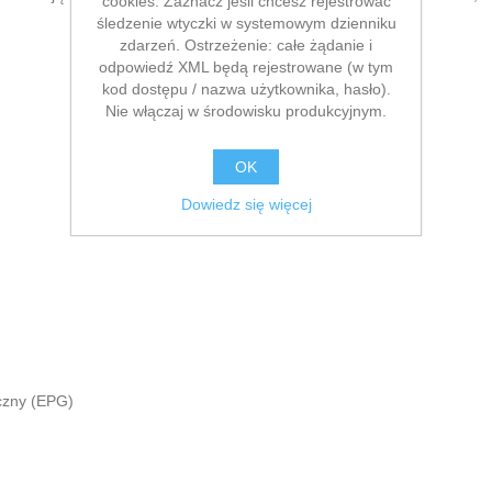
cookies. Zaznacz jeśli chcesz rejestrować
śledzenie wtyczki w systemowym dzienniku
zdarzeń. Ostrzeżenie: całe żądanie i
odpowiedź XML będą rejestrowane (w tym
kod dostępu / nazwa użytkownika, hasło).
Nie włączaj w środowisku produkcyjnym.
OK
Dowiedz się więcej
czny (EPG)