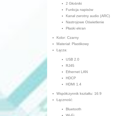
2 Głośniki
Funkcja napisów
Kanał zwrotny audio (ARC)
Nastrojowe Oświetlenie
Płaski ekran
Kolor: Czarny
Materiał: Plastikowy
Łącza:
USB 2.0
RJ45
Ethernet LAN
HDCP
HDMI 1.4
Współczynnik kształtu: 16:9
Łączność:
Bluetooth
Wi-Fi