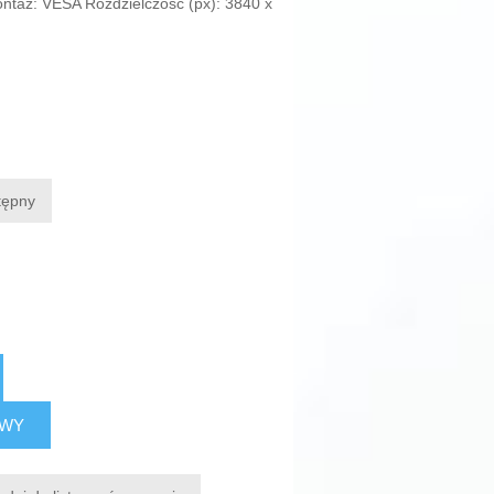
taż: VESA Rozdzielczość (px): 3840 x
tępny
AWY