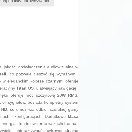
odaj do listy porównywania
ej jakości doświadczenia audiowizualne w
eli
, co pozwala cieszyć się wyraźnym i
ny w eleganckim kolorze
czarnym
, oferuje
peracyjny
Titan OS
, ułatwiający nawigację i
więku oferuje moc szczytową
20W RMS
,
biór sygnałów, posiada kompletny system
2 HD
, co umożliwia odbiór szerokiej gamy
gionach i konfiguracjach. Dodatkowo
klasa
 energią. Ten telewizor to wszechstronna i
ięku i interaktywności cyfrowej, idealna