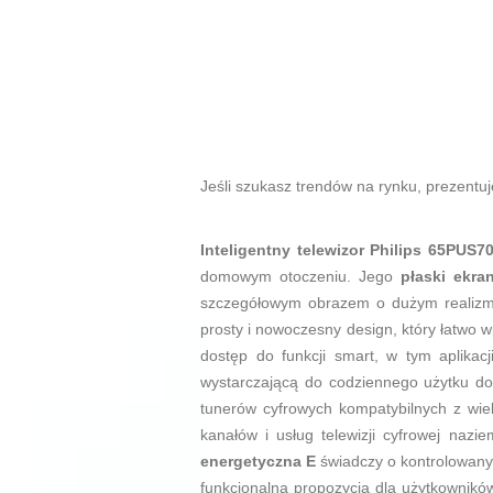
Jeśli szukasz trendów na rynku, prezent
Inteligentny telewizor Philips 65PUS7
domowym otoczeniu. Jego
płaski ekra
szczegółowym obrazem o dużym realizmie
prosty i nowoczesny design, który łatwo
dostęp do funkcji smart, w tym aplikac
wystarczającą do codziennego użytku do
tunerów cyfrowych kompatybilnych z wi
kanałów i usług telewizji cyfrowej nazi
energetyczna E
świadczy o kontrolowanym
funkcjonalna propozycja dla użytkownikó